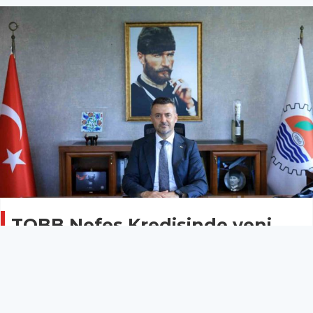
TOBB Nefes Kredisinde yeni
dönem başvuruları başladı
MERSİN
03 Ekim 2025 - 12:49
7