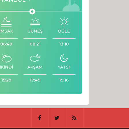
İMSAK
GÜNEŞ
ÖĞLE
06:49
08:21
13:10
İKİNDİ
AKŞAM
YATSI
15:29
17:49
19:16