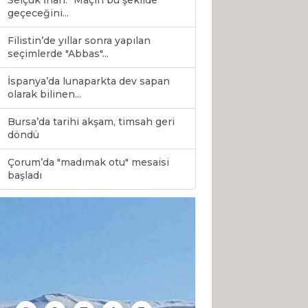
Selçuk İnan: "Maçın bu şekilde
geçeceğini...
Filistin’de yıllar sonra yapılan
seçimlerde "Abbas"...
İspanya’da lunaparkta dev sapan
olarak bilinen...
Bursa’da tarihi akşam, timsah geri
döndü
Çorum’da "madımak otu" mesaisi
0
başladı