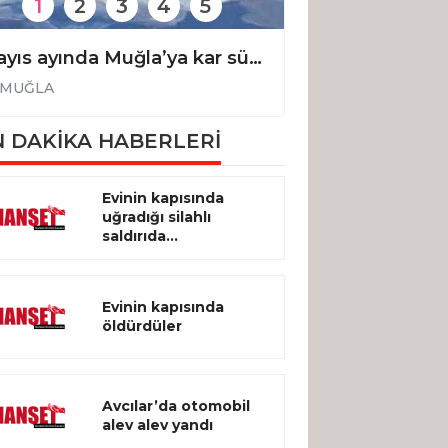
1
2
3
4
5
Mayıs ayında Muğla’ya kar sürprizi: Göktepe beyaza büründü
MUĞLA
MUĞLA
 DAKİKA HABERLERİ
Evinin kapısında
uğradığı silahlı
saldırıda...
Evinin kapısında
öldürdüler
Avcılar’da otomobil
alev alev yandı