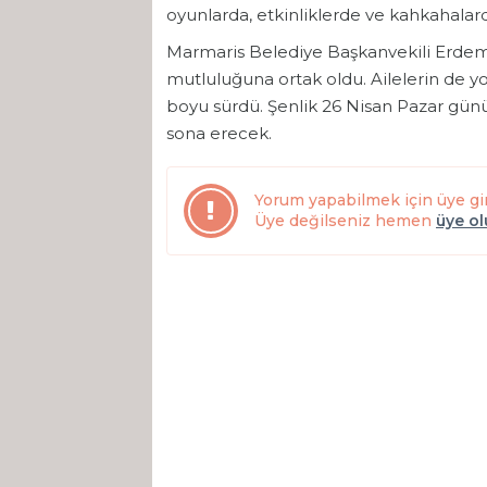
oyunlarda, etkinliklerde ve kahkahalarda
Marmaris Belediye Başkanvekili Erdem 
mutluluğuna ortak oldu. Ailelerin de yo
boyu sürdü. Şenlik 26 Nisan Pazar günü
sona erecek.
Yorum yapabilmek için üye gi
Üye değilseniz hemen
üye o