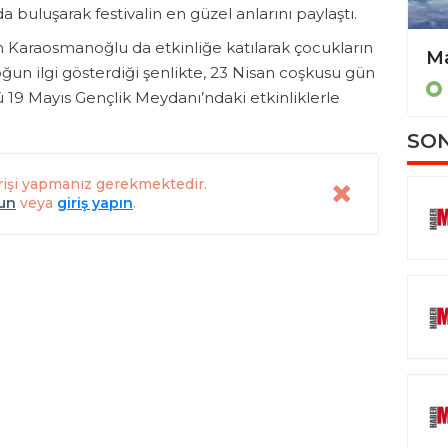
 buluşarak festivalin en güzel anlarını paylaştı.
Karaosmanoğlu da etkinliğe katılarak çocukların
Vali Akbıyık, Datça’da incelemelerde bulundu
ğun ilgi gösterdiği şenlikte, 23 Nisan coşkusu gün
MUĞLA
 19 Mayıs Gençlik Meydanı’ndaki etkinliklerle
SON
rişi yapmanız gerekmektedir.
lun
veya
giriş yapın
.