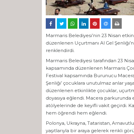
Marmaris Belediyesi’nin 23 Nisan etki
düzenlenen Uçurtmanı Al Gel Şenliği’
renklendirdi.
Marmaris Belediyesi tarafından 23 Ni
kapsamında düzenlenen Marmaris Çocuk F
Festival kapsamında Burunucu Macera P
Şenliği’ çocuklara unutulmaz anlar yaşat
düzenlenen etkinlikte çocuklar, uçurt
doyasıya eğlendi. Macera parkurunda ene
atölyelerinde de keyifli vakit geçirdi. 
hem öğrendi hem eğlendi.
Polonya, Ukrayna, Tataristan, Arnavutl
yaşıtlarıyla bir araya gelerek renkli gö