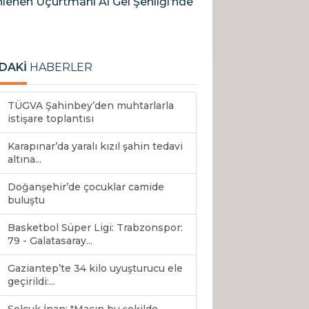
lenen Uçurtmanı Al Gel Şenliği’nde
DAKİ
HABERLER
TÜGVA Şahinbey’den muhtarlarla
istişare toplantısı
Karapınar’da yaralı kızıl şahin tedavi
altına...
Doğanşehir’de çocuklar camide
buluştu
Basketbol Süper Ligi: Trabzonspor:
79 - Galatasaray...
Gaziantep’te 34 kilo uyuşturucu ele
geçirildi:...