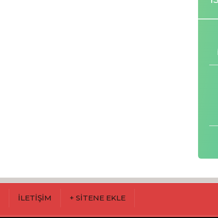
M
İLETİŞİM
+ SİTENE EKLE