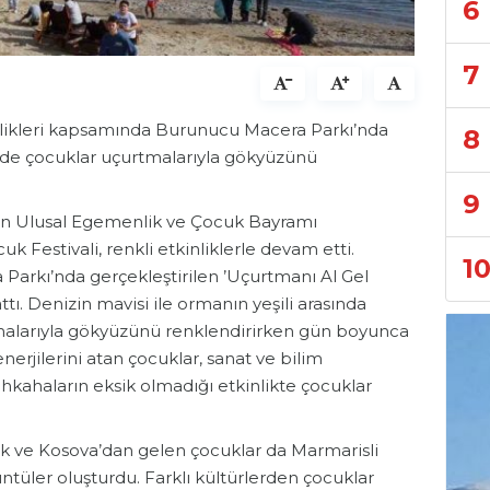
6
7
nlikleri kapsamında Burunucu Macera Parkı’nda
8
nde çocuklar uçurtmalarıyla gökyüzünü
9
san Ulusal Egemenlik ve Çocuk Bayramı
estivali, renkli etkinliklerle devam etti.
1
arkı’nda gerçekleştirilen ’Uçurtmanı Al Gel
tı. Denizin mavisi ile ormanın yeşili arasında
malarıyla gökyüzünü renklendirirken gün boyunca
rjilerini atan çocuklar, sanat ve bilim
Kahkahaların eksik olmadığı etkinlikte çocuklar
uk ve Kosova’dan gelen çocuklar da Marmarisli
rüntüler oluşturdu. Farklı kültürlerden çocuklar