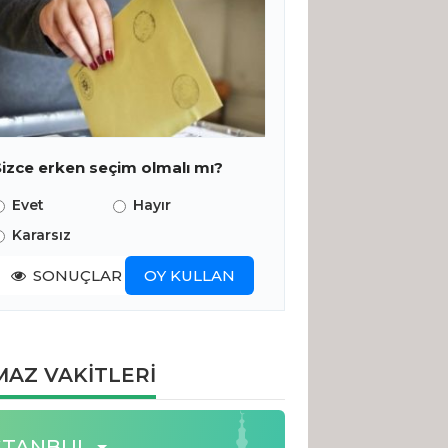
Sizce erken seçim olmalı mı?
Evet
Hayır
Kararsız
SONUÇLAR
OY KULLAN
AZ VAKİTLERİ
STANBUL