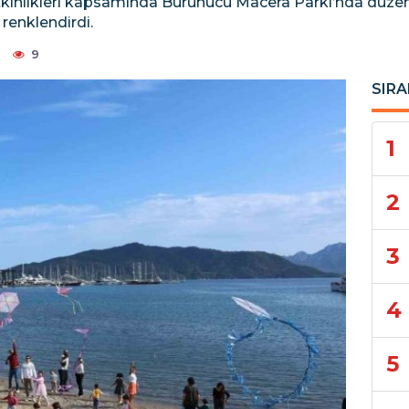
tkinlikleri kapsamında Burunucu Macera Parkı’nda düzen
renklendirdi.
9
SIRA
1
2
3
4
5