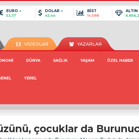
EURO
DOLAR
BİST
ALTIN
53,37
45,44
14.598
6.856,
VİDEOLAR
YAZARLAR
ONOMİ
DÜNYA
SAĞLIK
YAŞAM
ÖZEL HABER
GENEL
YEREL
zünü, çocuklar da Burunuc