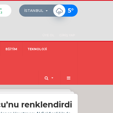
5
°
İSTANBUL
23
ÜYE OL
GİRİŞ YAP
EĞİTİM
TEKNOLOJİ
u’nu renklendirdi