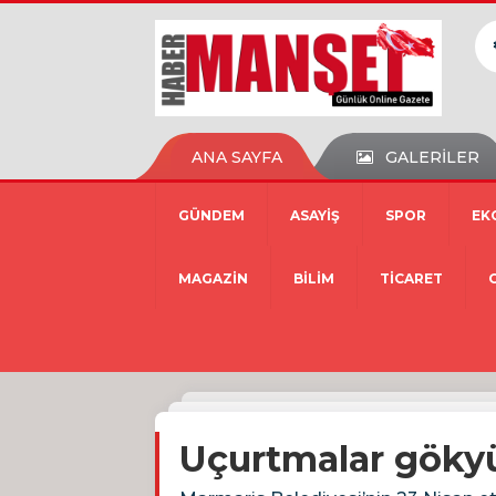
ANA SAYFA
GALERİLER
GÜNDEM
ASAYİŞ
SPOR
EK
MAGAZİN
BİLİM
TİCARET
Uçurtmalar gökyü