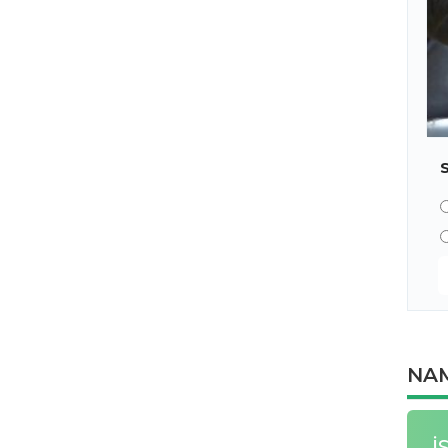
NAM
İ