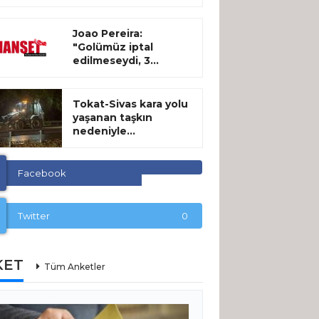
Joao Pereira:
"Golümüz iptal
edilmeseydi, 3...
Tokat-Sivas kara yolu
yaşanan taşkın
nedeniyle...
Facebook
Twitter
0
KET
Tüm Anketler