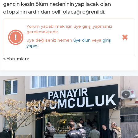
gencin kesin ölüm nedeninin yapılacak olan
otopsinin ardından belli olacağı öğrenildi.
Yorum yapabilmek için üye girişi yapmanız
gerekmektedir.
Üye değilseniz hemen
üye olun
veya
giriş
yapın.
.
< Yorumlar>