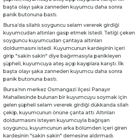
başta olayı şaka zanneden kuyumcu daha sonra
panik butonuna bastı.
Bursa’da silahlı soyguncu selam vererek girdiği
kuyumcudan altınları gasp etmek istedi. Tetiği çeken
soyguncu kuyumcudan çantaya altınları
doldurmasını istedi. Kuyumcunun kardeşinin içeri
girip "sakin sakin" diye bağırmasıyla panikleyen
şüpheli, kuyumcuya ateş açıp kayıplara karıştı. İlk
başta olayı şaka zanneden kuyumcu daha sonra
panik butonuna bastı.
Bursa’nın merkez Osmangazi ilçesi Panayır
Mahallesinde bulunan bir kuyumcuyu soymak için
gelen şüpheli selam vererek girdiği dükkanda silah
çekip, kuyumcunun önüne çanta attı. Altınları
doldurmasını isteyen kuyumcuyla bağrışan
soyguncu, kuyumcunun arka bölümden içeri giren
kardeşinin "sakin sakin" demesine aldırmadı.