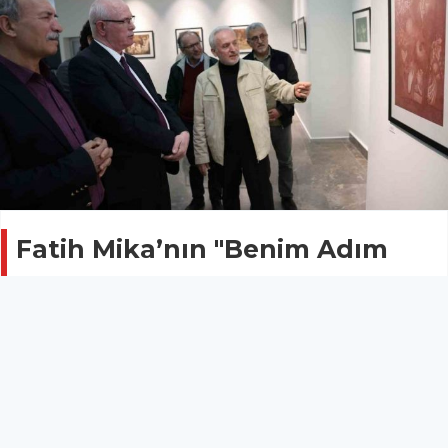
Fatih Mika’nın "Benim Adım
Gravür" sergisi sanatseverlerle
buluştu
ESKİŞEHİR
16 Nisan 2025 - 13:24
9