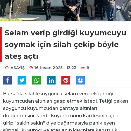
Selam verip girdiği kuyumcuyu
soymak için silah çekip böyle
ateş açtı
ASAYİŞ
16 Nisan 2025 - 13:23
8
Bursa’da silahlı soyguncu selam vererek girdiği
kuyumcudan altınları gasp etmek istedi. Tetiği çeken
soyguncu kuyumcudan çantaya altınları
doldurmasını istedi. Kuyumcunun kardeşinin içeri
girip "sakin sakin" diye bağırmasıyla panikleyen
şüpheli, kuyumcuya ateş açıp kayıplara karıştı. İlk