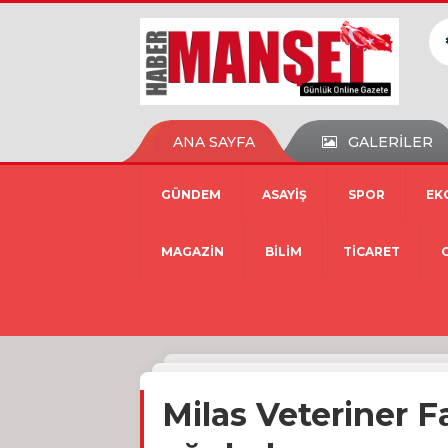
ANA SAYFA
GALERİLER
GÜNDEM
ASAYİŞ
SPOR
EK
MAGAZİN
BİLİM
TİCARET
Milas Veteriner F