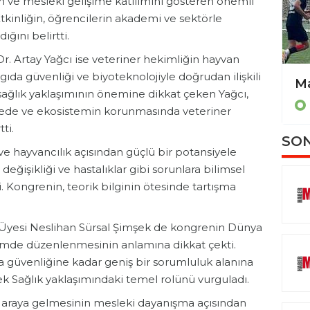
tim ve mesleki gelişime katılımını gösteren önemli
tkinliğin, öğrencilerin akademi ve sektörle
ğını belirtti.
Dr. Artay Yağcı ise veteriner hekimliğin hayvan
 gıda güvenliği ve biyoteknolojiyle doğrudan ilişkili
Vali Akbıyık, Datça’da incelemelerde bulundu
Mayıs ayında Muğla’ya kar sürprizi: Göktepe beyaza büründü
 sağlık yaklaşımının önemine dikkat çeken Yağcı,
MUĞLA
lede ve ekosistemin korunmasında veteriner
ti.
SON
i ve hayvancılık açısından güçlü bir potansiyele
eğişikliği ve hastalıklar gibi sorunlara bilimsel
. Kongrenin, teorik bilginin ötesinde tartışma
Üyesi Neslihan Sürsal Şimşek de kongrenin Dünya
emde düzenlenmesinin anlamına dikkat çekti.
a güvenliğine kadar geniş bir sorumluluk alanına
k Sağlık yaklaşımındaki temel rolünü vurguladı.
ir araya gelmesinin mesleki dayanışma açısından