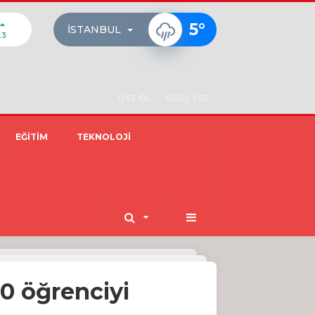
5
°
İSTANBUL
23
ÜYE OL
GİRİŞ YAP
EĞİTİM
TEKNOLOJİ
50 öğrenciyi