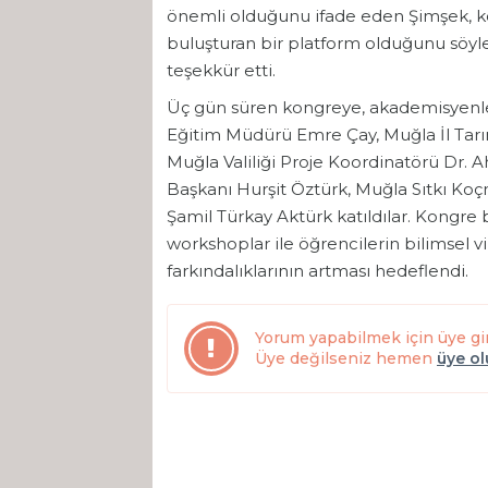
önemli olduğunu ifade eden Şimşek, kong
buluşturan bir platform olduğunu söyl
teşekkür etti.
Üç gün süren kongreye, akademisyenler v
Eğitim Müdürü Emre Çay, Muğla İl Tar
Muğla Valiliği Proje Koordinatörü Dr.
Başkanı Hurşit Öztürk, Muğla Sıtkı Koç
Şamil Türkay Aktürk katıldılar. Kongr
workshoplar ile öğrencilerin bilimsel
farkındalıklarının artması hedeflendi.
Yorum yapabilmek için üye gi
Üye değilseniz hemen
üye o