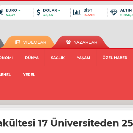
EURO
DOLAR
BİST
ALTIN
53,37
45,44
14.598
6.856,
VİDEOLAR
YAZARLAR
ONOMİ
DÜNYA
SAĞLIK
YAŞAM
ÖZEL HABER
GENEL
YEREL
akültesi 17 Üniversiteden 2