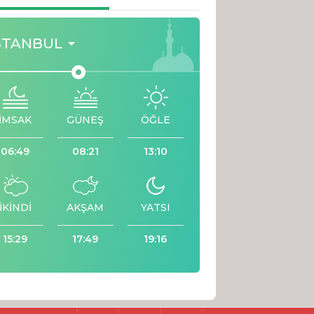
STANBUL
İMSAK
GÜNEŞ
ÖĞLE
06:49
08:21
13:10
İKİNDİ
AKŞAM
YATSI
15:29
17:49
19:16