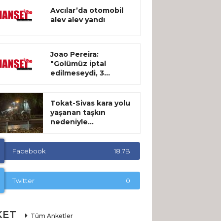
Avcılar’da otomobil
alev alev yandı
Joao Pereira:
"Golümüz iptal
edilmeseydi, 3...
Tokat-Sivas kara yolu
yaşanan taşkın
nedeniyle...
Facebook
18.7B
Twitter
0
KET
Tüm Anketler