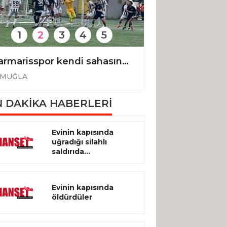
1
2
3
4
5
Marmarisspor kendi sahasında mağlup: 1-3
MUĞLA
MUĞLA
 DAKİKA HABERLERİ
Evinin kapısında
uğradığı silahlı
saldırıda...
Evinin kapısında
öldürdüler