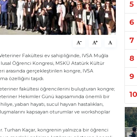
5
6
7
Veteriner Fakültesi ev sahipliğinde, IVSA Muğla
8
lusal Öğrenci Kongresi, MSKÜ Atatürk Kültür
eri arasında gerçekleştirilen kongre, IVSA
9
ma özelliğini taşıdı.
eteriner fakültesi öğrencilerini buluşturan kongre;
1
 Veteriner Hekimler Günü kapsamında önemli bir
iliye, yaban hayatı, sucul hayvan hastalıkları,
 buluşmalarını kapsayan oturumlar ve workshoplar
. Turhan Kaçar, kongrenin yalnızca bir öğrenci