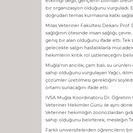
etkinliği değil, gençlerin bilimsel üre
bir organizasyon olduğunu vurguladı. E
doğrudan temas kurmasına katkı sağladı
Milas Veteriner Fakültesi Dekanı Prof. 
sağlığının ötesinde insan sağlığı, çevre,
geniş bir alan olduğunu ifade etti. Tek
MUĞLA
gelecekte salgın hastalıklarla mücade
hekimlerin kritik rol üstleneceğini belirt
Muğla’nın arıcılık, çam balı, su ürünler
sahip olduğunu vurgulayan Yağcı, iklim d
çözümler üretilmesi gerektiğini söyledi
ortamı sunacağını ifade etti.
IVSA Muğla Koordinatörü Dr. Öğretim 
Veteriner Hekimler Günü ile aynı dön
Veteriner hekimliğin zoonozlardan gıd
sahip olduğunu belirterek, mesleğin Te
Farklı üniversitelerden öğrencilerin b