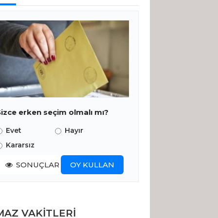
Sizce erken seçim olmalı mı?
Evet
Hayır
Kararsız
SONUÇLAR
OY KULLAN
AZ VAKİTLERİ