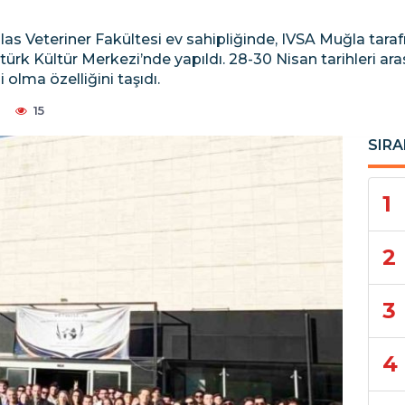
las Veteriner Fakültesi ev sahipliğinde, IVSA Muğla tar
rk Kültür Merkezi’nde yapıldı. 28-30 Nisan tarihleri ara
 olma özelliğini taşıdı.
2
15
SIRA
1
2
3
4