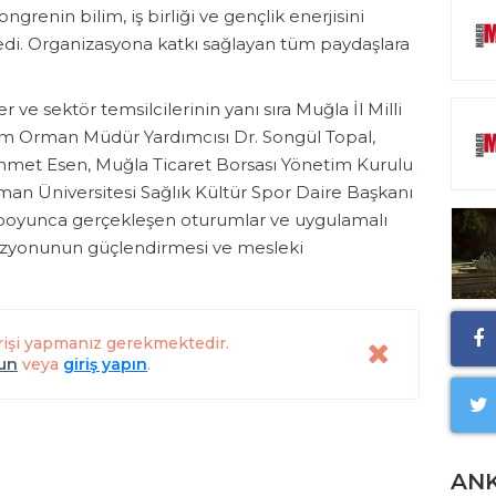
renin bilim, iş birliği ve gençlik enerjisini
edi. Organizasyona katkı sağlayan tüm paydaşlara
e sektör temsilcilerinin yanı sıra Muğla İl Milli
ım Orman Müdür Yardımcısı Dr. Songül Topal,
 Ahmet Esen, Muğla Ticaret Borsası Yönetim Kurulu
man Üniversitesi Sağlık Kültür Spor Daire Başkanı
e boyunca gerçekleşen oturumlar ve uygulamalı
 vizyonunun güçlendirmesi ve mesleki
rişi yapmanız gerekmektedir.
lun
veya
giriş yapın
.
AN