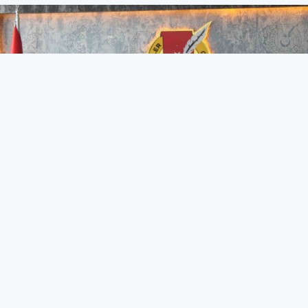
BBP Genel Başkanı Destici: "
(ABD’nin ek vergi kararı)
Türkiye hemen buna mukabil
aynı şekilde karşılık vermelidir"