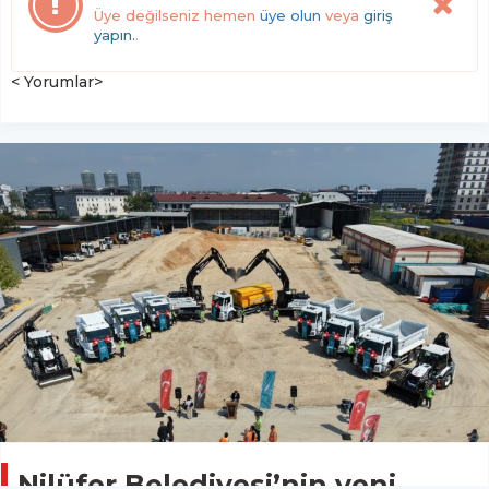
Üye değilseniz hemen
üye olun
veya
giriş
yapın.
.
< Yorumlar>
Nilüfer Belediyesi’nin yeni