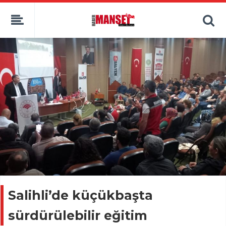
Salihli’de küçükbaşta
sürdürülebilir eğitim