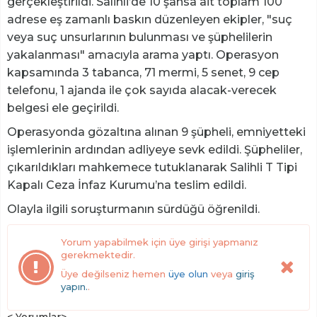
gerçekleştirildi. Salihli’de 10 şahsa ait toplam 100
adrese eş zamanlı baskın düzenleyen ekipler, "suç
veya suç unsurlarının bulunması ve şüphelilerin
yakalanması" amacıyla arama yaptı. Operasyon
kapsamında 3 tabanca, 71 mermi, 5 senet, 9 cep
telefonu, 1 ajanda ile çok sayıda alacak-verecek
belgesi ele geçirildi.
Operasyonda gözaltına alınan 9 şüpheli, emniyetteki
işlemlerinin ardından adliyeye sevk edildi. Şüpheliler,
çıkarıldıkları mahkemece tutuklanarak Salihli T Tipi
Kapalı Ceza İnfaz Kurumu’na teslim edildi.
Olayla ilgili soruşturmanın sürdüğü öğrenildi.
Yorum yapabilmek için üye girişi yapmanız
gerekmektedir.
Üye değilseniz hemen
üye olun
veya
giriş
yapın.
.