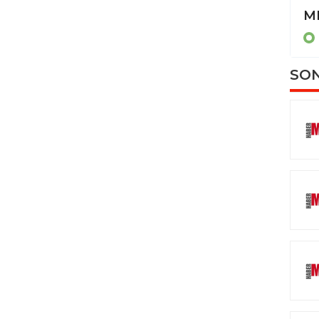
Kardeş kavgası kanlı bitti: 28 yaşındaki abisini öldürdü
MANİSA
SON