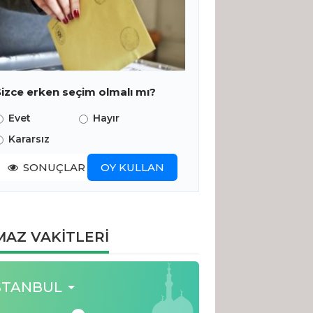
Sizce erken seçim olmalı mı?
Evet
Hayır
Kararsız
SONUÇLAR
OY KULLAN
AZ VAKİTLERİ
STANBUL