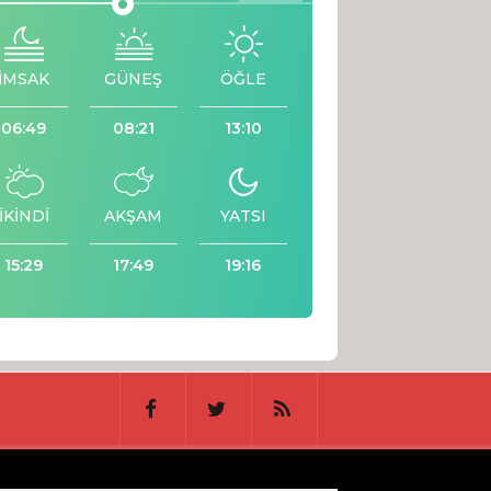
İMSAK
GÜNEŞ
ÖĞLE
06:49
08:21
13:10
İKİNDİ
AKŞAM
YATSI
15:29
17:49
19:16