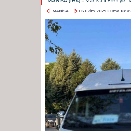
MANİSA (İHA) – Manisa İl Emniyet Müd
MANİSA
03 Ekim 2025 Cuma 18:36