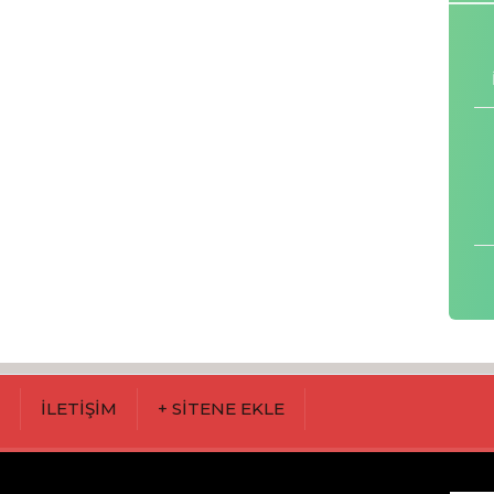
M
İLETİŞİM
+ SİTENE EKLE