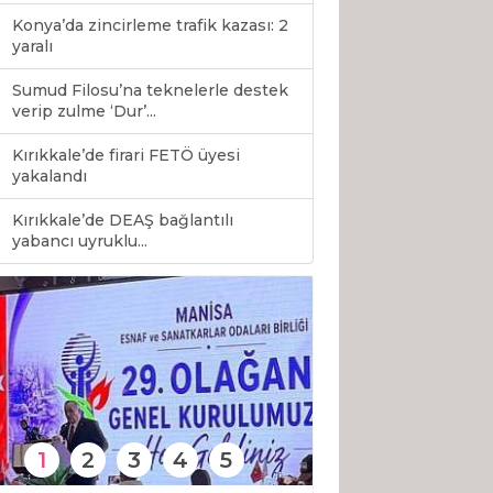
Konya’da zincirleme trafik kazası: 2
yaralı
Sumud Filosu’na teknelerle destek
verip zulme ‘Dur’...
Kırıkkale’de firari FETÖ üyesi
yakalandı
Kırıkkale’de DEAŞ bağlantılı
0
yabancı uyruklu...
1
2
3
4
5