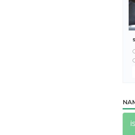
NAM
İ