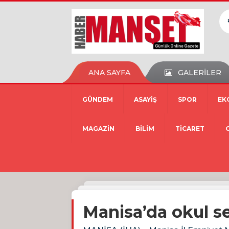
ANA SAYFA
GALERİLER
GÜNDEM
ASAYİŞ
SPOR
EK
MAGAZİN
BİLİM
TİCARET
Manisa’da okul se