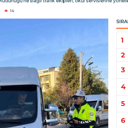
ürlüğü’ne bağlı trafik ekipleri, okul servislerine yöneli
14
SIRA
1
2
3
4
5
6