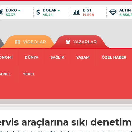
EURO
DOLAR
BİST
ALTIN
53,37
45,44
14.598
6.856,
VİDEOLAR
YAZARLAR
ONOMİ
DÜNYA
SAĞLIK
YAŞAM
ÖZEL HABER
GENEL
YEREL
rvis araçlarına sıkı denetim