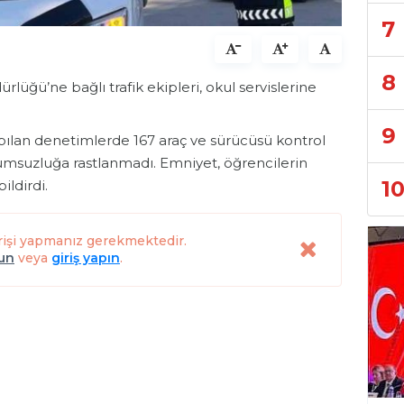
7
8
üğü’ne bağlı trafik ekipleri, okul servislerine
9
apılan denetimlerde 167 araç ve sürücüsü kontrol
 olumsuzluğa rastlanmadı. Emniyet, öğrencilerin
1
ildirdi.
rişi yapmanız gerekmektedir.
lun
veya
giriş yapın
.