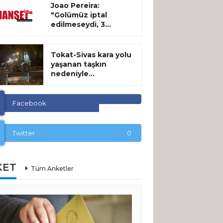
Joao Pereira:
"Golümüz iptal
edilmeseydi, 3...
Tokat-Sivas kara yolu
yaşanan taşkın
nedeniyle...
Facebook
Twitter
0
KET
Tüm Anketler