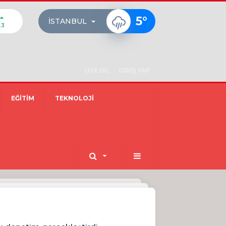
5
°
İSTANBUL
23
ÜYE OL
GİRİŞ YAP
EĞİTİM
TEKNOLOJİ