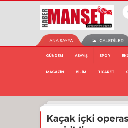
ANA SAYFA
GALERİLER
GÜNDEM
ASAYİŞ
SPOR
EK
MAGAZİN
BİLİM
TİCARET
Kaçak içki operas