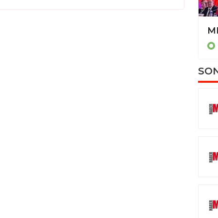
Kardeş kavgası kanlı bitti: 28 yaşındaki abisini öldürdü
MANİSA
SON