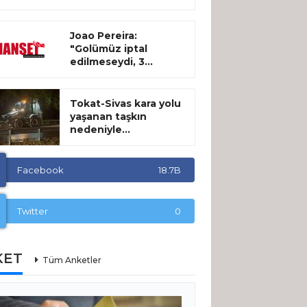
Joao Pereira:
"Golümüz iptal
edilmeseydi, 3...
Tokat-Sivas kara yolu
yaşanan taşkın
nedeniyle...
Facebook
18.7B
Twitter
0
KET
Tüm Anketler