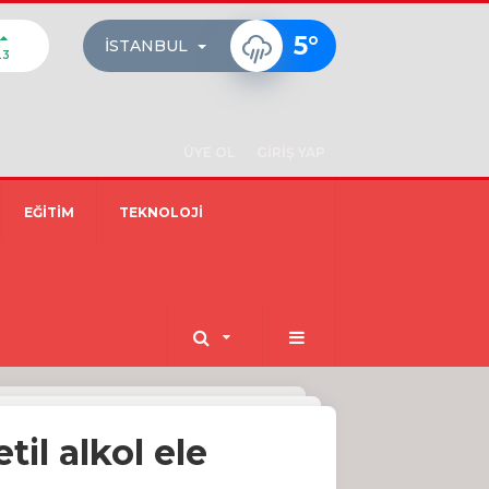
5
°
İSTANBUL
23
ÜYE OL
GİRİŞ YAP
EĞİTİM
TEKNOLOJİ
il alkol ele