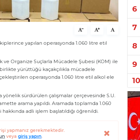
6
7
iplerince yapılan operasyonda 1.060 litre etil
8
k ve Organize Suçlarla Mücadele Şubesi (KOM) ile
9
birlikte yürüttüğü kaçakçılıkla mücadele
kleştirilen operasyonda 1.060 litre etil alkol ele
1
ına yönelik sürdürülen çalışmalar çerçevesinde S.U.
ir ikamette arama yapıldı. Aramada toplamda 1.060
eli hakkında adli işlem başlatıldığı öğrenildi.
rişi yapmanız gerekmektedir.
lun
veya
giriş yapın
.