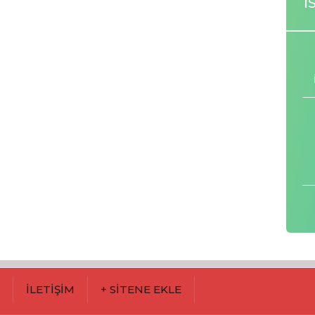
İ
M
İLETİŞİM
+ SİTENE EKLE