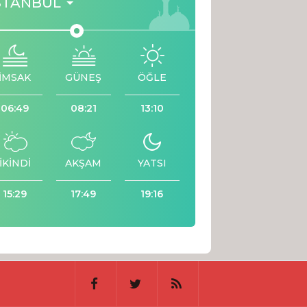
STANBUL
İMSAK
GÜNEŞ
ÖĞLE
06:49
08:21
13:10
İKİNDİ
AKŞAM
YATSI
15:29
17:49
19:16