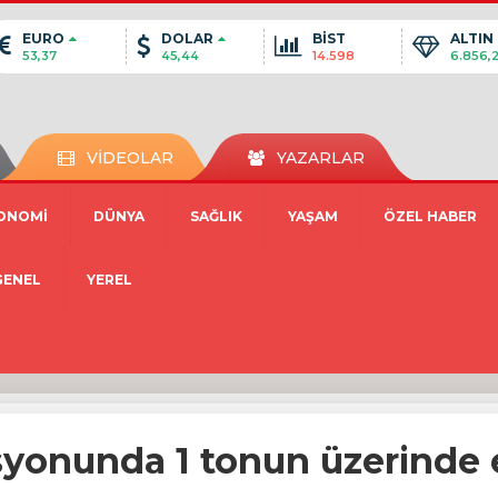
EURO
DOLAR
BİST
ALTIN
53,37
45,44
14.598
6.856,
VİDEOLAR
YAZARLAR
ONOMİ
DÜNYA
SAĞLIK
YAŞAM
ÖZEL HABER
GENEL
YEREL
yonunda 1 tonun üzerinde et