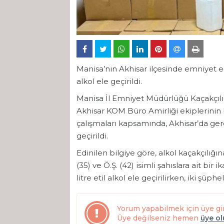
Manisa’nın Akhisar ilçesinde emniyet ek
alkol ele geçirildi.
Manisa İl Emniyet Müdürlüğü Kaçakçılı
Akhisar KOM Büro Amirliği ekiplerinin 
çalışmaları kapsamında, Akhisar’da gerçe
geçirildi.
Edinilen bilgiye göre, alkol kaçakçılığ
(35) ve Ö.Ş. (42) isimli şahıslara ait b
litre etil alkol ele geçirilirken, iki şüph
Yorum yapabilmek için üye gi
Üye değilseniz hemen
üye o