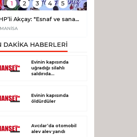
1
2
3
4
5
MHP’li Akçay: "Esnaf ve sanatkarlarımızın kredilere erişimi kolaylaştırılmalıdır"
MANİSA
MANİSA
 DAKİKA HABERLERİ
Evinin kapısında
uğradığı silahlı
saldırıda...
Evinin kapısında
öldürdüler
Avcılar’da otomobil
alev alev yandı