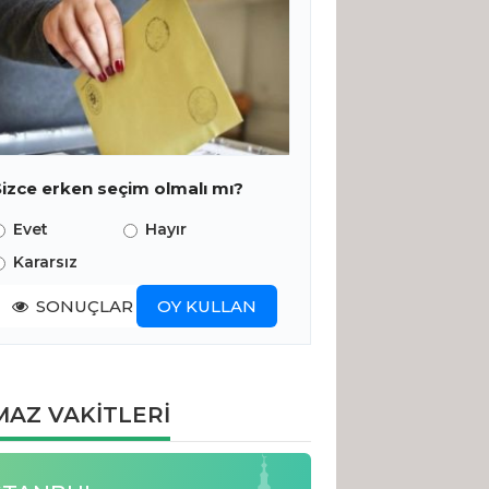
Sizce erken seçim olmalı mı?
Evet
Hayır
Kararsız
SONUÇLAR
OY KULLAN
AZ VAKİTLERİ