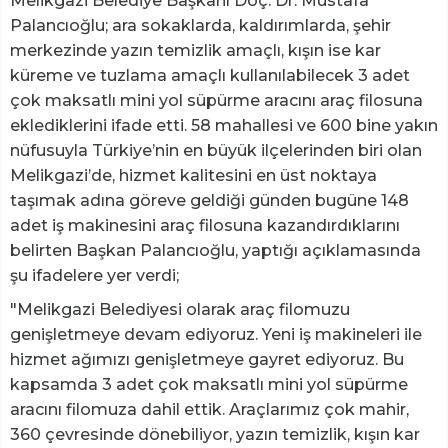
Melikgazi Belediye Başkanı Doç. Dr. Mustafa
Palancıoğlu; ara sokaklarda, kaldırımlarda, şehir
merkezinde yazın temizlik amaçlı, kışın ise kar
küreme ve tuzlama amaçlı kullanılabilecek 3 adet
çok maksatlı mini yol süpürme aracını araç filosuna
eklediklerini ifade etti. 58 mahallesi ve 600 bine yakın
nüfusuyla Türkiye’nin en büyük ilçelerinden biri olan
Melikgazi’de, hizmet kalitesini en üst noktaya
taşımak adına göreve geldiği günden bugüne 148
adet iş makinesini araç filosuna kazandırdıklarını
belirten Başkan Palancıoğlu, yaptığı açıklamasında
şu ifadelere yer verdi;
"Melikgazi Belediyesi olarak araç filomuzu
genişletmeye devam ediyoruz. Yeni iş makineleri ile
hizmet ağımızı genişletmeye gayret ediyoruz. Bu
kapsamda 3 adet çok maksatlı mini yol süpürme
aracını filomuza dahil ettik. Araçlarımız çok mahir,
360 çevresinde dönebiliyor, yazın temizlik, kışın kar