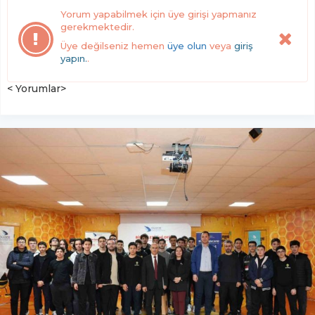
Yorum yapabilmek için üye girişi yapmanız
gerekmektedir.
Üye değilseniz hemen
üye olun
veya
giriş
yapın.
.
< Yorumlar>