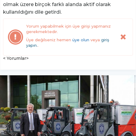
olmak üzere birçok farklı alanda aktif olarak
kullanıldığını dile getirdi.
Yorum yapabilmek için üye girişi yapmanız
gerekmektedir.
Üye değilseniz hemen
üye olun
veya
giriş
yapın.
.
< Yorumlar>