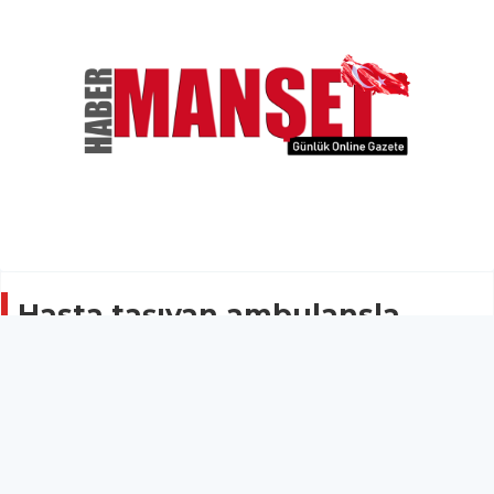
Hasta taşıyan ambulansla
otomobil çarpıştı: 2 yaralı
ASAYİŞ
26 Nisan 2026 - 11:26
12