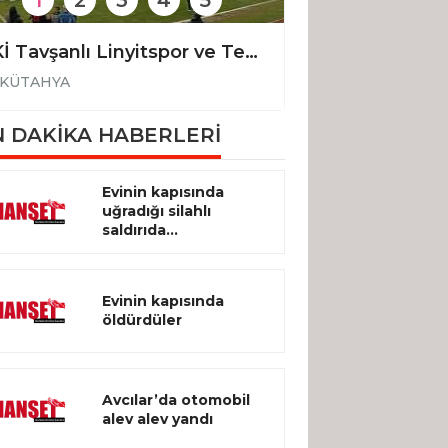
1
2
3
4
5
TKİ Tavşanlı Linyitspor ve Tepecikspor 3. Lig yolunda
KÜTAHYA
KÜTAHYA
 DAKİKA HABERLERİ
Evinin kapısında
uğradığı silahlı
saldırıda...
Evinin kapısında
öldürdüler
Avcılar’da otomobil
alev alev yandı