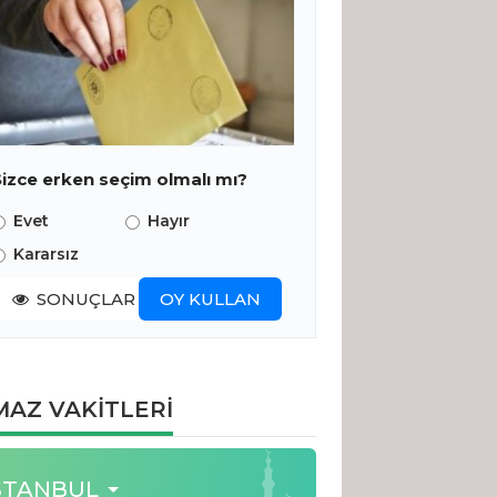
Sizce erken seçim olmalı mı?
Evet
Hayır
Kararsız
SONUÇLAR
OY KULLAN
AZ VAKİTLERİ
STANBUL