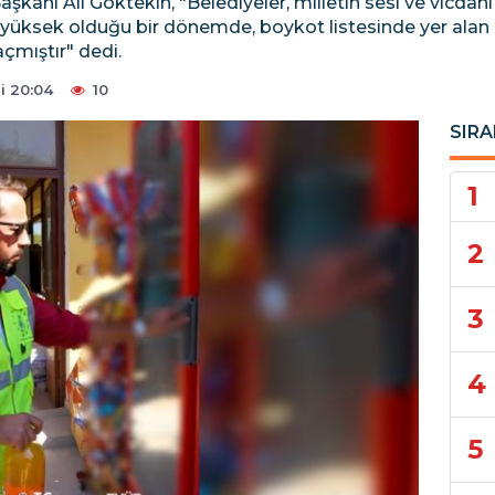
Başkanı Ali Göktekin, "Belediyeler, milletin sesi ve vicd
n yüksek olduğu bir dönemde, boykot listesinde yer alan 
açmıştır" dedi.
i 20:04
10
SIRA
1
2
3
4
5