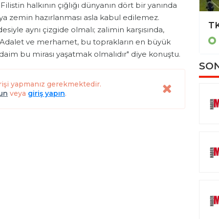
listin halkının çığlığı dünyanın dört bir yanında
ya zemin hazırlanması asla kabul edilemez.
Emet’te kazan dairesi yangını
desiyle aynı çizgide olmalı; zalimin karşısında,
KÜTAHYA
Adalet ve merhamet, bu toprakların en büyük
 daim bu mirası yaşatmak olmalıdır" diye konuştu.
SON
rişi yapmanız gerekmektedir.
lun
veya
giriş yapın
.