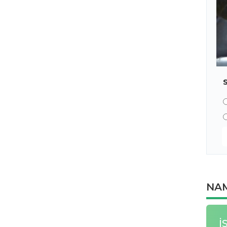
NAM
İ