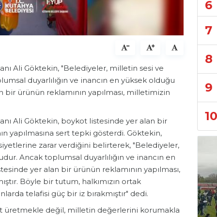
6
7
8
nı Ali Göktekin, "Belediyeler, milletin sesi ve
lumsal duyarlılığın ve inancın en yüksek olduğu
9
n bir ürünün reklamının yapılması, milletimizin
1
anı Ali Göktekin, boykot listesinde yer alan bir
n yapılmasına sert tepki gösterdi. Göktekin,
yetlerine zarar verdiğini belirterek, "Belediyeler,
udur. Ancak toplumsal duyarlılığın ve inancın en
esinde yer alan bir ürünün reklamının yapılması,
ıştır. Böyle bir tutum, halkımızın ortak
arda telafisi güç bir iz bırakmıştır" dedi.
t üretmekle değil, milletin değerlerini korumakla