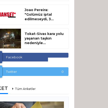
Joao Pereira:
"Golümüz iptal
edilmeseydi, 3...
Tokat-Sivas kara yolu
yaşanan taşkın
nedeniyle...
Facebook
Twitter
0
KET
Tüm Anketler