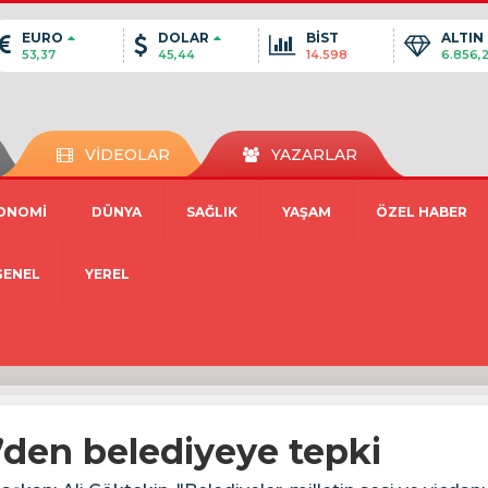
EURO
DOLAR
BİST
ALTIN
53,37
45,44
14.598
6.856,
VİDEOLAR
YAZARLAR
ONOMİ
DÜNYA
SAĞLIK
YAŞAM
ÖZEL HABER
GENEL
YEREL
den belediyeye tepki