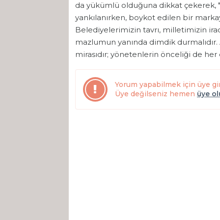
da yükümlü olduğuna dikkat çekerek, "Fi
yankılanırken, boykot edilen bir marka
Belediyelerimizin tavrı, milletimizin ira
mazlumun yanında dimdik durmalıdır. 
mirasıdır; yönetenlerin önceliği de her
Yorum yapabilmek için üye gi
Üye değilseniz hemen
üye o