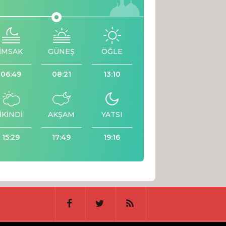
İMSAK
GÜNEŞ
ÖĞLE
06:49
08:21
13:10
İKİNDİ
AKŞAM
YATSI
15:29
17:49
19:16