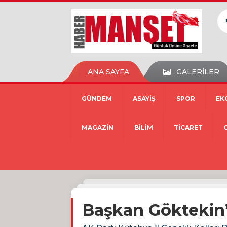
ANA SAYFA
GALERİLER
GÜNDEM
ASAYİŞ
SPOR
EK
MAGAZİN
BİLİM
TİCARET
Başkan Göktekin’