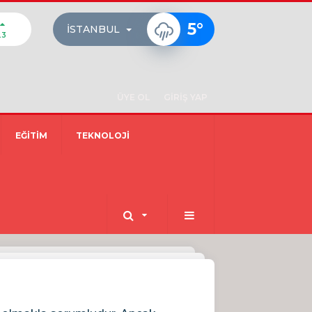
5
°
İSTANBUL
23
ÜYE OL
GİRİŞ YAP
EĞİTİM
TEKNOLOJİ