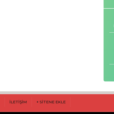
M
İLETİŞİM
+ SİTENE EKLE