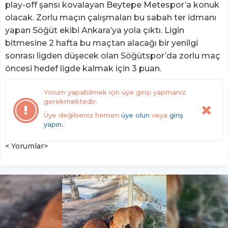
play-off şansı kovalayan Beytepe Metespor’a konuk
olacak. Zorlu maçın çalışmaları bu sabah ter idmanı
yapan Söğüt ekibi Ankara’ya yola çıktı. Ligin
bitmesine 2 hafta bu maçtan alacağı bir yenilgi
sonrası ligden düşecek olan Söğütspor’da zorlu maç
öncesi hedef ligde kalmak için 3 puan.
Yorum yapabilmek için üye girişi yapmanız
gerekmektedir.
Üye değilseniz hemen
üye olun
veya
giriş
yapın.
.
< Yorumlar>