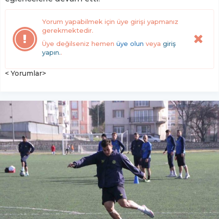
Yorum yapabilmek için üye girişi yapmanız
gerekmektedir.
Üye değilseniz hemen
üye olun
veya
giriş
yapın.
.
< Yorumlar>