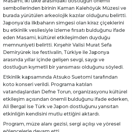
Masami, iki ülke arasındaki dostluğun önemli
sembollerinden birinin Kaman Kalehöyük Müzesi ve
burada yürütülen arkeolojik kazılar olduğunu belirtti.
Japonya’da ilkbaharın simgesi olan kiraz çiçeklerini
bu etkinlik vesilesiyle izleme fırsatı bulduğunu ifade
eden Masami, kültürel etkileşimden duyduğu
memnuniyeti belirtti. Kırşehir Valisi Murat Sefa
Demiryürek ise festivalin, Türkiye ile Japonya
arasında yıllar içinde gelişen sevgi, saygı ve
dostluğun kıymetli bir yansıması olduğunu söyledi.
Etkinlik kapsamında Atsuko Suetomi tarafından
koto konseri verildi. Programa katılan
vatandaşlardan Defne Torun, organizasyonu kültürel
etkileşim açısından önemli bulduğunu ifade ederken,
Ali Bergal ise Türk ve Japon dostluğunu yansıtan
etkinliğin kendisini mutlu ettiğini aktardı.
Program, müze alanı gezisi, sergi açılışı ve yöresel
eğlencelerle devam etti.