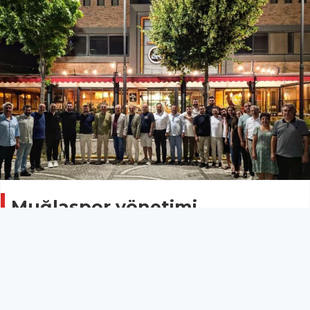
Muğlaspor yönetimi,
olağanüstü genel kurul öncesi
toplandı
MUĞLA
11 Haziran 2025 - 09:52
6