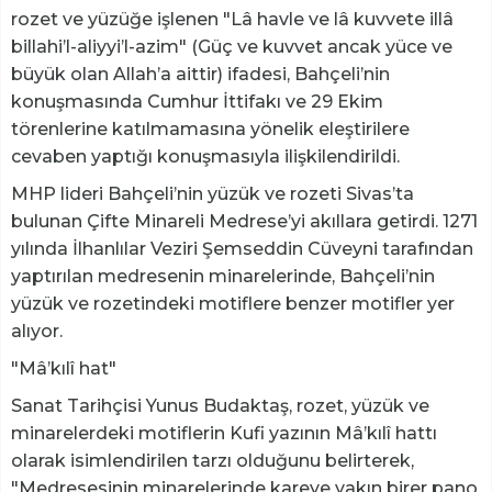
rozet ve yüzüğe işlenen "Lâ havle ve lâ kuvvete illâ
billahi’l-aliyyi’l-azim" (Güç ve kuvvet ancak yüce ve
büyük olan Allah’a aittir) ifadesi, Bahçeli’nin
konuşmasında Cumhur İttifakı ve 29 Ekim
törenlerine katılmamasına yönelik eleştirilere
cevaben yaptığı konuşmasıyla ilişkilendirildi.
MHP lideri Bahçeli’nin yüzük ve rozeti Sivas’ta
bulunan Çifte Minareli Medrese’yi akıllara getirdi. 1271
yılında İlhanlılar Veziri Şemseddin Cüveyni tarafından
yaptırılan medresenin minarelerinde, Bahçeli’nin
yüzük ve rozetindeki motiflere benzer motifler yer
alıyor.
"Mâ’kılî hat"
Sanat Tarihçisi Yunus Budaktaş, rozet, yüzük ve
minarelerdeki motiflerin Kufi yazının Mâ’kılî hattı
olarak isimlendirilen tarzı olduğunu belirterek,
"Medresesinin minarelerinde kareye yakın birer pano