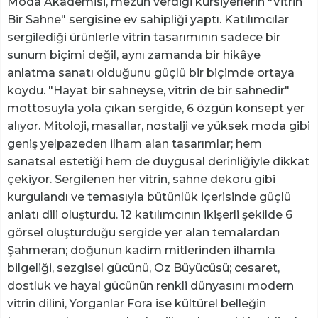
Moda Akademisi, mezun verdiği kursiyerlerin "Vitrin
Bir Sahne" sergisine ev sahipliği yaptı. Katılımcılar
sergilediği ürünlerle vitrin tasarımının sadece bir
sunum biçimi değil, aynı zamanda bir hikâye
anlatma sanatı olduğunu güçlü bir biçimde ortaya
koydu. "Hayat bir sahneyse, vitrin de bir sahnedir"
mottosuyla yola çıkan sergide, 6 özgün konsept yer
alıyor. Mitoloji, masallar, nostalji ve yüksek moda gibi
geniş yelpazeden ilham alan tasarımlar; hem
sanatsal estetiği hem de duygusal derinliğiyle dikkat
çekiyor. Sergilenen her vitrin, sahne dekoru gibi
kurgulandı ve temasıyla bütünlük içerisinde güçlü
anlatı dili oluşturdu. 12 katılımcının ikişerli şekilde 6
görsel oluşturduğu sergide yer alan temalardan
Şahmeran; doğunun kadim mitlerinden ilhamla
bilgeliği, sezgisel gücünü, Oz Büyücüsü; cesaret,
dostluk ve hayal gücünün renkli dünyasını modern
vitrin dilini, Yorganlar Fora ise kültürel belleğin