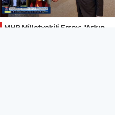
MHP Milletvekili Ersoy: "Aşkın
Genç’in açıklaması, işgüzarlık
ve pervasızlıktan başka bir şey
değildir"
KAYSERİ
31 Temmuz 2025 - 14:25
14
Milliyetçi Hareket Partisi (MHP) Kayseri Milletvekili
Baki Ersoy; Vali Gökmen Çiçek ile ilgili sosyal medya
hesabından paylaşımda bulundu. Ersoy; "Kayseri’de
göreve başladığı günden bu yana toplumsal huzuru