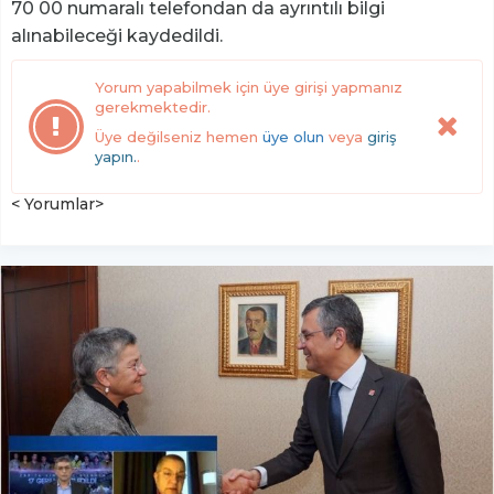
70 00 numaralı telefondan da ayrıntılı bilgi
alınabileceği kaydedildi.
Yorum yapabilmek için üye girişi yapmanız
gerekmektedir.
Üye değilseniz hemen
üye olun
veya
giriş
yapın.
.
< Yorumlar>