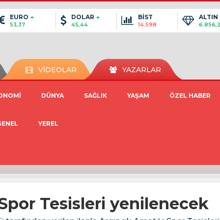
EURO
DOLAR
BİST
ALTIN
53,37
45,44
14.598
6.856,
VİDEOLAR
YAZARLAR
ONOMİ
DÜNYA
SAĞLIK
YAŞAM
ÖZEL HABER
GENEL
YEREL
Spor Tesisleri yenilenecek