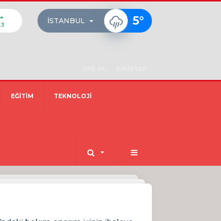
5
°
İSTANBUL
23
ÜYE OL
GİRİŞ YAP
EĞİTİM
TEKNOLOJİ