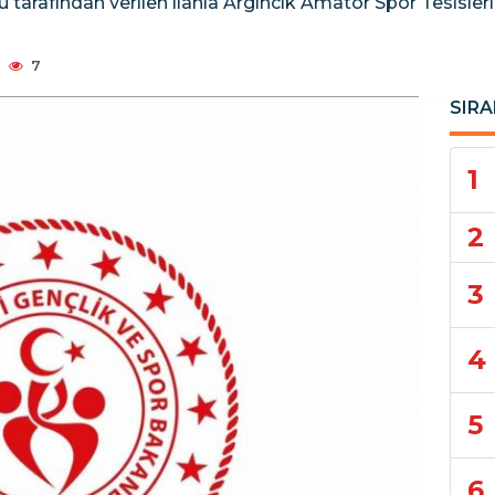
 tarafından verilen ilanla Argıncık Amatör Spor Tesisler
7
SIRA
1
2
3
4
5
6