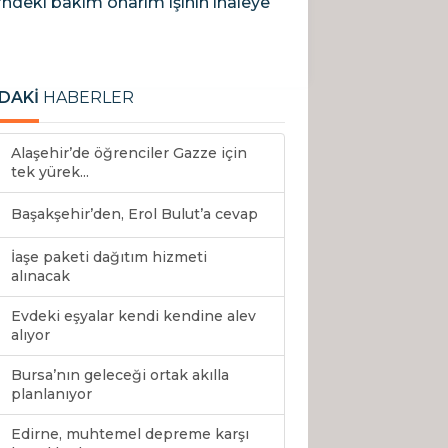
i’ndeki bakım onarım işinin ihaleye
DAKİ
HABERLER
Alaşehir’de öğrenciler Gazze için
tek yürek...
Başakşehir’den, Erol Bulut’a cevap
İaşe paketi dağıtım hizmeti
alınacak
Evdeki eşyalar kendi kendine alev
alıyor
Bursa’nın geleceği ortak akılla
planlanıyor
Edirne, muhtemel depreme karşı