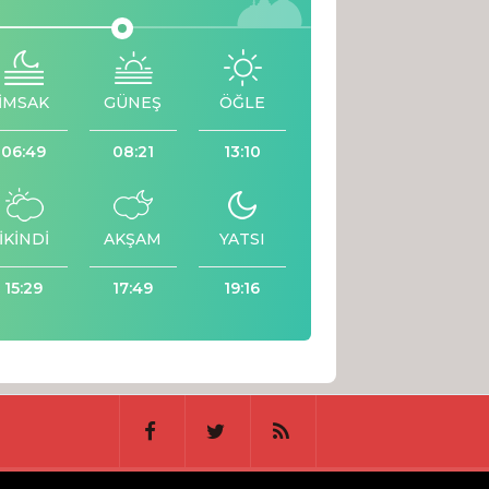
İMSAK
GÜNEŞ
ÖĞLE
06:49
08:21
13:10
İKİNDİ
AKŞAM
YATSI
15:29
17:49
19:16