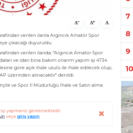
7
8
arafından verilen ilanla Argıncık Amatör Spor
leye çıkacağı duyuruldu.
9
rafından verilen ilanda; "Argıncık Amatör Spor
daları ve idari bina bakım onarım yapım işi 4734
1
ine göre açık ihale usulü ile ihale edilecek olup,
AP üzerinden alınacaktır" denildi.
ençlik ve Spor İl Müdürlüğü İhale ve Satın alma
rişi yapmanız gerekmektedir.
lun
veya
giriş yapın
.