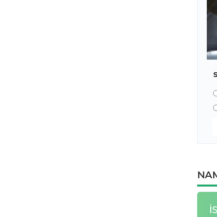
NAM
İ