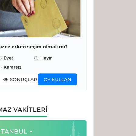
Sizce erken seçim olmalı mı?
Evet
Hayır
Kararsız
SONUÇLAR
OY KULLAN
AZ VAKİTLERİ
STANBUL