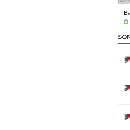
Kayserililerden Keser’e tepki var
KAYSERİ
SON