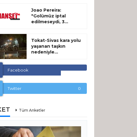
Joao Pereira:
"Golümüz iptal
edilmeseydi, 3...
Tokat-Sivas kara yolu
yaşanan taşkın
nedeniyle...
Facebook
Twitter
0
KET
Tüm Anketler