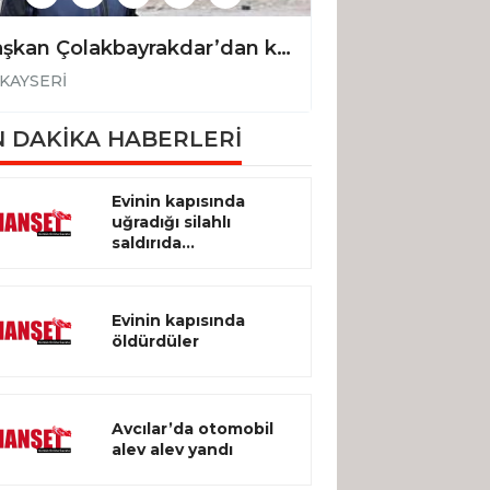
Başkan Çolakbayrakdar’dan kentsel dönüşümde anahtar teslimi ve dev park müjdesi
KAYSERİ
KAYSERİ
 DAKİKA HABERLERİ
Evinin kapısında
uğradığı silahlı
saldırıda...
Evinin kapısında
öldürdüler
Avcılar’da otomobil
alev alev yandı