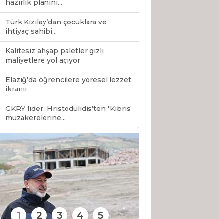
hazırlık planını...
Türk Kızılay’dan çocuklara ve
ihtiyaç sahibi...
Kalitesiz ahşap paletler gizli
maliyetlere yol açıyor
Elazığ’da öğrencilere yöresel lezzet
ikramı
GKRY lideri Hristodulidis’ten "Kıbrıs
0
müzakerelerine...
1
2
3
4
5