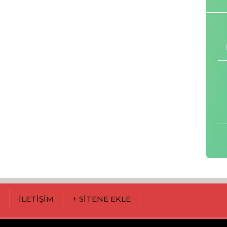
M
İLETİŞİM
+ SİTENE EKLE