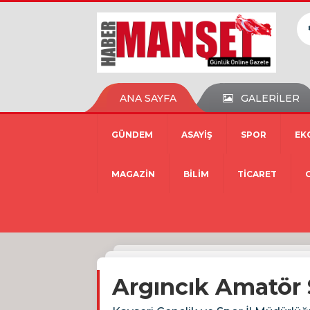
ANA SAYFA
GALERİLER
GÜNDEM
ASAYİŞ
SPOR
EK
MAGAZİN
BİLİM
TİCARET
Argıncık Amatör 