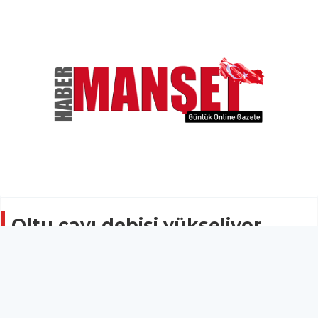
Oltu çayı debisi yükseliyor
ÇEVRE
02 Mayıs 2026 - 15:44
17
Erzurum’un Oltu ilçesinden geçen Oltu Çayı’nda,