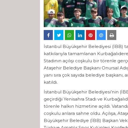
İstanbul Büyükşehir Belediyesi (İBB) t
katkılarıyla tamamlanan Kurbağalıdere Y
Stadının açılışı coşkulu bir törenle gerç
Ataşehir Belediye Başkanı Onursal Adıg
yanı sıra çok sayıda belediye başkanı, 
katıldı.
İstanbul Büyükşehir Belediyesi’nin (İBB)
geçirdiği Yenisahra Stadı ve Kurbağalıd
törenle halkın hizmetine açıldı. Vatandaş
coşkulu anlara sahne oldu. Açılışa, Ata
Büyükşehir Belediye (İBB) Başkan Vekili
Türkiye Amatör Spor Kulüpleri Konfed