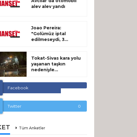
Avcılar’da otomobil
alev alev yandı
Joao Pereira:
"Golümüz iptal
edilmeseydi, 3...
Tokat-Sivas kara yolu
yaşanan taşkın
nedeniyle...
Facebook
Twitter
0
KET
Tüm Anketler