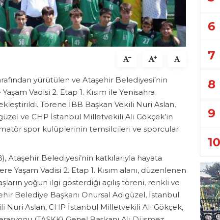
6
7
arafından yürütülen ve Ataşehir Belediyesi’nin
8
aşam Vadisi 2. Etap 1. Kısım ile Yenisahra
ekleştirildi. Törene İBB Başkan Vekili Nuri Aslan,
9
üzel ve CHP İstanbul Milletvekili Ali Gökçek’in
amatör spor kulüplerinin temsilcileri ve sporcular
1
, Ataşehir Belediyesi’nin katkılarıyla hayata
ere Yaşam Vadisi 2. Etap 1. Kısım alanı, düzenlenen
ların yoğun ilgi gösterdiği açılış töreni, renkli ve
şehir Belediye Başkanı Onursal Adıgüzel, İstanbul
 Nuri Aslan, CHP İstanbul Milletvekili Ali Gökçek,
erasyonu (TASKK) Genel Başkanı Ali Düşmez,