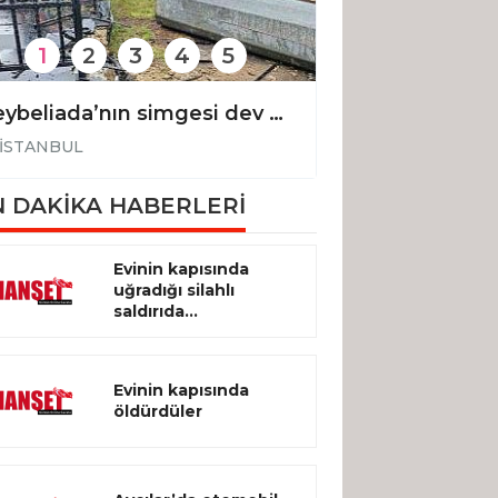
1
2
3
4
5
Heybeliada’nın simgesi dev bayrak direği şiddetli rüzgarda devrildi
İSTANBUL
İSTANBUL
 DAKİKA HABERLERİ
Evinin kapısında
uğradığı silahlı
saldırıda...
Evinin kapısında
öldürdüler