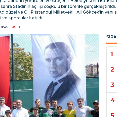
) tarafından yürütülen ve Ataşehir Belediyesi’nin katkı
isahra Stadının açılışı coşkulu bir törenle gerçekleştirild
dıgüzel ve CHP İstanbul Milletvekili Ali Gökçek’in yanı s
 ve sporcular katıldı.
11:45
8
SIRA
1
2
3
4
5