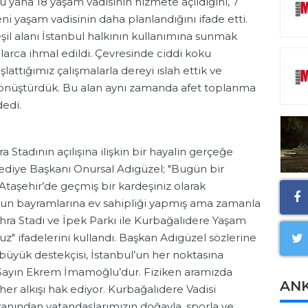
bu yana 18 yaşam vadisinin hizmete açıldığını, 7
i yaşam vadisinin daha planlandığını ifade etti.
şil alanı İstanbul halkının kullanımına sunmak
larca ihmal edildi. Çevresinde ciddi koku
attığımız çalışmalarla dereyi ıslah ettik ve
dönüştürdük. Bu alan aynı zamanda afet toplanma
dedi.
Stadının açılışına ilişkin bir hayalin gerçeğe
ediye Başkanı Onursal Adıgüzel; "Bugün bir
 Ataşehir’de geçmiş bir kardeşiniz olarak
n bayramlarına ev sahipliği yapmış ama zamanla
ahra Stadı ve İpek Parkı ile Kurbağalıdere Yaşam
ruz" ifadelerini kullandı. Başkan Adıgüzel sözlerine
 büyük destekçisi, İstanbul’un her noktasına
 Sayın Ekrem İmamoğlu’dur. Fiziken aramızda
AN
er alkışı hak ediyor. Kurbağalıdere Vadisi
yanından vatandaşlarımızın doğayla, sporla ve