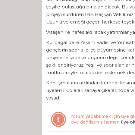
yeşille buluştuğu bir alan olacak. Bu
projeyi sürdüren İBB Başkan Vekilimiz 
Uzun’a ve emeği geçen herkese teşek
"Ataşehir’e nefes aldıracak yatırımlar y
Kurbağalıdere Yaşam Vadisi ve Yenisahr
gençlerin sporla iç içe büyümesine kat
projelerle sadece bugünü değil, çocukl
şekillendiriyoruz. Yeşil ve spor alanlar
mutlu bireyler olarak desteklemek dem
Konuşmaların ardından kurdele kesimiyle
üyeleri ilk olarak sahaya çıkarak topa vu
yaşadı.
Yorum yapabilmek için üye gi
Üye değilseniz hemen
üye o