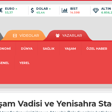
EURO
DOLAR
BİST
ALTIN
53,37
45,44
14.598
6.856,
VİDEOLAR
YAZARLAR
ONOMİ
DÜNYA
SAĞLIK
YAŞAM
ÖZEL HABER
GENEL
YEREL
am Vadisi ve Yenisahra Stad