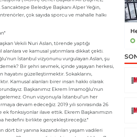
l, Sancaktepe Belediye Başkanı Alper Yeğin,
antrenörler, çok sayıda sporcu ve mahalle halkı
Gaziosmanpaşa’da "1 Mayıs Emek ve Dayanışma Günü" davul-zurna eşliğinde kutlandı
an"
İSTANBUL
şkan Vekili Nuri Aslan, törende yaptığı
 alanlara ve kamusal yatırımlara dikkat çekti.
SON
’nun İstanbul vizyonunu vurgulayan Aslan, şu
e demek? Bir şehri sevmek, içinde yaşayan herkesi,
 hayatını güzelleştirmektir. Sokaklarını,
ktır. Kamusal alanları birer insan hakkı olarak
 zorundayız. Başkanımız Ekrem İmamoğlu’nun
lgelemez. Onun vizyonuyla İstanbul’un her
urmaya devam edeceğiz. 2019 yılı sonrasında 26
sise ek fonksiyonlar ilave ettik. Ekrem Başkanımızın
a hedefini birlikte gerçekleştireceğiz."
un dört bir yanına kazandırılan yaşam vadileri