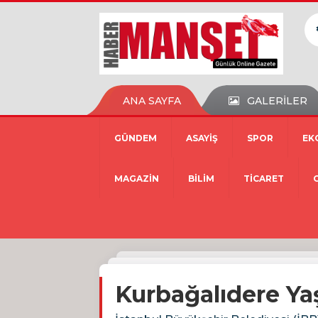
ANA SAYFA
GALERİLER
GÜNDEM
ASAYİŞ
SPOR
EK
MAGAZİN
BİLİM
TİCARET
Kurbağalıdere Yaş