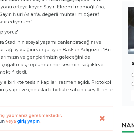
 vizyonu ortaya koyan Sayın Ekrem İmamoğlu’na,
Sayın Nuri Aslan’a, değerli muhtarımız Şeref
kür ediyorum."
apıyoruz"
a Stadı’nın sosyal yaşamı canlandıracağını ve
kı sağlayacağını vurgulayan Başkan Adıgüzel, "Bu
arımızın ve gençlerimizin geleceğini de
ını çoğaltmak, toplumun her kesimini sağlıklı ve
ektir" dedi.
 birlikte tesisin kapıları resmen açıldı. Protokol
ruş yaptı ve çocuklarla birlikte sahada keyifli anlar
rişi yapmanız gerekmektedir.
lun
veya
giriş yapın
.
NAM