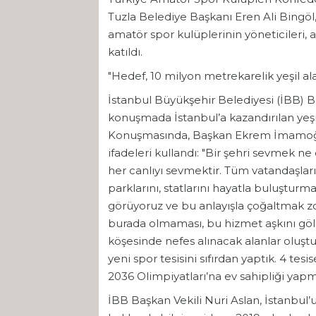
Tuzla Belediye Başkanı Eren Ali Bingö
amatör spor kulüplerinin yöneticileri, 
katıldı.
"Hedef, 10 milyon metrekarelik yeşil al
İstanbul Büyükşehir Belediyesi (İBB) Ba
konuşmada İstanbul’a kazandırılan yeşil
Konuşmasında, Başkan Ekrem İmamoğlu
ifadeleri kullandı: "Bir şehri sevmek n
her canlıyı sevmektir. Tüm vatandaşların
parklarını, statlarını hayatla buluşturma
görüyoruz ve bu anlayışla çoğaltmak
burada olmaması, bu hizmet aşkını gö
köşesinde nefes alınacak alanlar oluşt
yeni spor tesisini sıfırdan yaptık. 4 te
2036 Olimpiyatları’na ev sahipliği yapm
İBB Başkan Vekili Nuri Aslan, İstanbul’