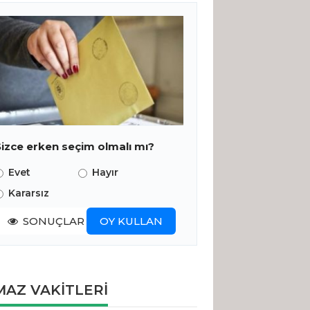
Sizce erken seçim olmalı mı?
Evet
Hayır
Kararsız
SONUÇLAR
OY KULLAN
AZ VAKİTLERİ