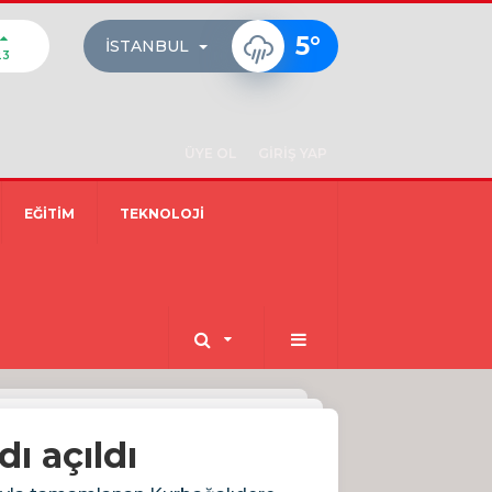
5
°
İSTANBUL
23
ÜYE OL
GİRİŞ YAP
EĞİTİM
TEKNOLOJİ
ı açıldı