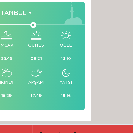
STANBUL
İMSAK
GÜNEŞ
ÖĞLE
06:49
08:21
13:10
İKİNDİ
AKŞAM
YATSI
15:29
17:49
19:16