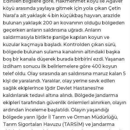
Edinilen bilgilere göre, Hakmehmet köyü ile Ağaver
köyü arasında yaylaya gitmek için yola çıkan Çetin
Naral’a ait yaklaşık 4 bin küçükbaş hayvan, arazide
bulunan yaklaşık 200 arı kovanının olduğu bölgeden
geçerken arıların saldırısına uğradı. Arıların
saldırmasıyla birlikte paniğe kapılan koyun ve
kuzular kaçmaya başladı. Kontrolden çıkan sürü,
bölgede bulunan sulama kanalının altındaki başka
boş bir kanala düşerek burada birbirini ezdi. Yaşanan
izdiham sonucu ilk belirlemelere göre 400 koyun
telef oldu. Olay sırasında arı saldırısına maruz kalan 5
kişi de yaralandı. Yaralılar, olay yerine sevk edilen
sağlık ekiplerince Iğdır Devlet Hastanesi’ne
kaldırılarak tedavi altına alındı. Bölgede jandarma
ekipleri tarafından güvenlik önlemleri alınırken, olayın
ardından inceleme başlatıldı. Olayın yaşandığı
bölgede yarın Iğdır İl Tarım ve Orman Müdürlüğü,
Tarım Sigortaları Havuzu (TARSİM) ve jandarma