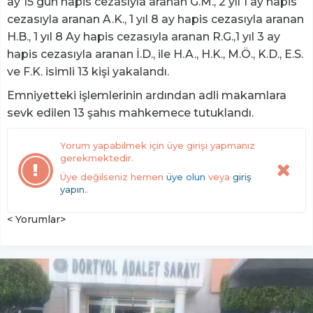
ay 15 gün hapis cezasıyla aranan G.M., 2 yıl 1 ay hapis
cezasıyla aranan A.K., 1 yıl 8 ay hapis cezasıyla aranan
H.B., 1 yıl 8 Ay hapis cezasıyla aranan R.G.,1 yıl 3 ay
hapis cezasıyla aranan İ.D., ile H.A., H.K., M.Ö., K.D., E.S.
ve F.K. isimli 13 kişi yakalandı.
Emniyetteki işlemlerinin ardından adli makamlara
sevk edilen 13 şahıs mahkemece tutuklandı.
Yorum yapabilmek için üye girişi yapmanız
gerekmektedir.
Üye değilseniz hemen
üye olun
veya
giriş
yapın.
.
< Yorumlar>