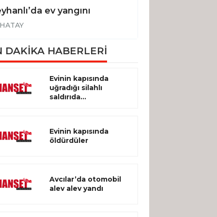
yhanlı’da ev yangını
Hassa’da zeytin
HATAY
HATAY
 DAKİKA HABERLERİ
Evinin kapısında
uğradığı silahlı
saldırıda...
Evinin kapısında
öldürdüler
Avcılar’da otomobil
alev alev yandı