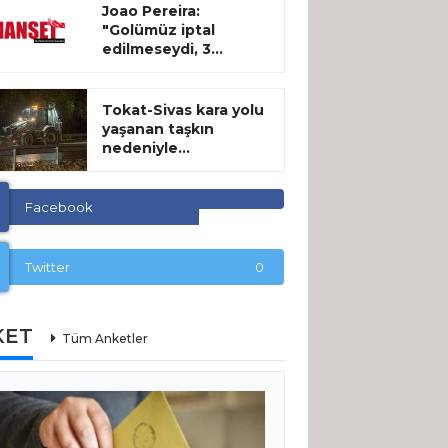
Joao Pereira:
"Golümüz iptal
edilmeseydi, 3...
Tokat-Sivas kara yolu
yaşanan taşkın
nedeniyle...
Facebook
Twitter
0
KET
Tüm Anketler