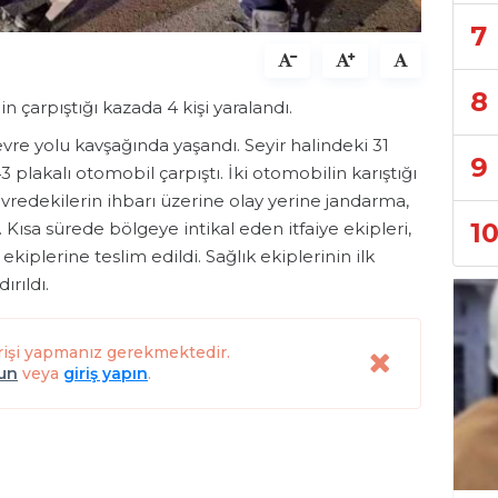
7
8
n çarpıştığı kazada 4 kişi yaralandı.
evre yolu kavşağında yaşandı. Seyir halindeki 31
9
plakalı otomobil çarpıştı. İki otomobilin karıştığı
evredekilerin ihbarı üzerine olay yerine jandarma,
1
. Kısa sürede bölgeye intikal eden itfaiye ekipleri,
k ekiplerine teslim edildi. Sağlık ekiplerinin ilk
rıldı.
rişi yapmanız gerekmektedir.
lun
veya
giriş yapın
.