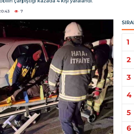
bilin çarpıştığı kazada 4 kişi yaralandı.
20:43
7
SIRA
1
2
3
4
5
6