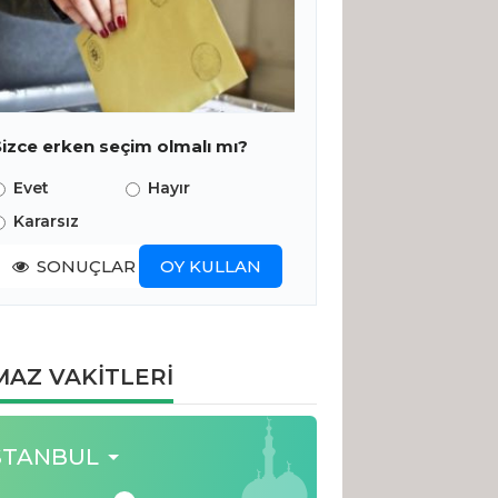
Sizce erken seçim olmalı mı?
Evet
Hayır
Kararsız
SONUÇLAR
OY KULLAN
AZ VAKİTLERİ
STANBUL