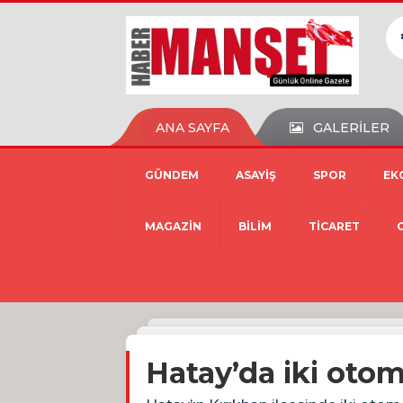
ANA SAYFA
GALERİLER
GÜNDEM
ASAYİŞ
SPOR
EK
MAGAZİN
BİLİM
TİCARET
Hatay’da iki otomo