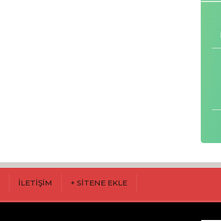
M
İLETİŞİM
+ SİTENE EKLE