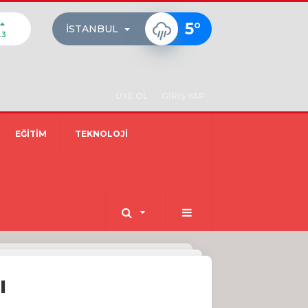
5
°
İSTANBUL
23
ÜYE OL
GİRİŞ YAP
EĞİTİM
TEKNOLOJİ
ı