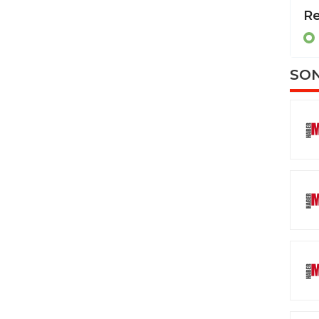
İskenderun’da evin mutfağından alevler yükseldi
Re
HATAY
SON