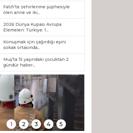
Fatih’te zehirlenme şüphesiyle
ölen anne ve iki...
2026 Dünya Kupası Avrupa
Elemeleri: Türkiye: 1...
Konuşmak için çağırdığı eşini
sokak ortasında...
Muş’ta 15 yaşındaki çocuktan 2
0
gündür haber...
1
2
3
4
5