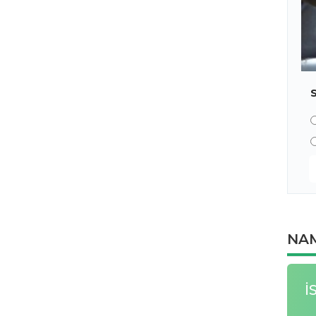
NAM
İ