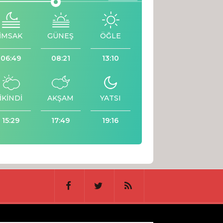
İMSAK
GÜNEŞ
ÖĞLE
06:49
08:21
13:10
İKİNDİ
AKŞAM
YATSI
15:29
17:49
19:16