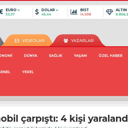
EURO
DOLAR
BİST
ALTIN
53,37
45,44
14.598
6.856,
VİDEOLAR
YAZARLAR
ONOMİ
DÜNYA
SAĞLIK
YAŞAM
ÖZEL HABER
GENEL
YEREL
bil çarpıştı: 4 kişi yaraland