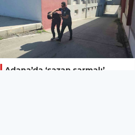
Adana’da ‘sazan sarmalı’
dolandırıcılığı: Gerçek ev
sahibine hiç para ulaşmadı
ASAYİŞ
06 Temmuz 2025 - 10:20
6
Adana’da bir daireyi satmak isteyen kadının evi,