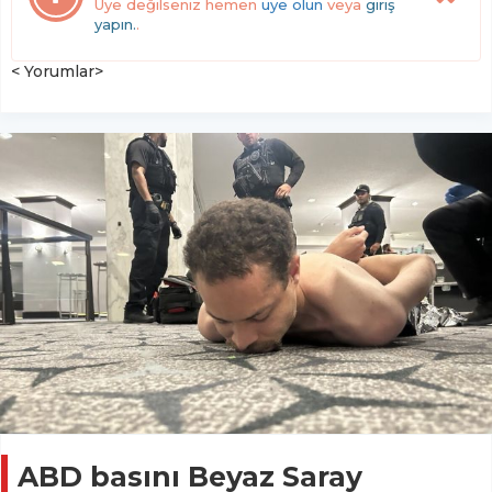
Üye değilseniz hemen
üye olun
veya
giriş
yapın.
.
< Yorumlar>
ABD basını Beyaz Saray