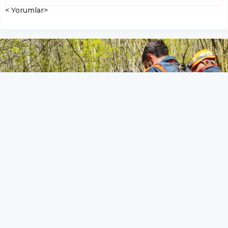
< Yorumlar>
Samsun’da kayalıklardan
düşen şahıs yaralandı