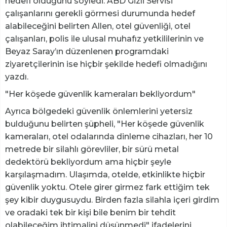
hedefi olduğunu söyledi. ABD Gizli Servisi
çalışanlarını gerekli görmesi durumunda hedef
alabileceğini belirten Allen, otel güvenliği, otel
çalışanları, polis ile ulusal muhafız yetkililerinin ve
Beyaz Saray’ın düzenlenen programdaki
ziyaretçilerinin ise hiçbir şekilde hedefi olmadığını
yazdı.
"Her köşede güvenlik kameraları bekliyordum"
Ayrıca bölgedeki güvenlik önlemlerini yetersiz
bulduğunu belirten şüpheli, "Her köşede güvenlik
kameraları, otel odalarında dinleme cihazları, her 10
metrede bir silahlı görevliler, bir sürü metal
dedektörü bekliyordum ama hiçbir şeyle
karşılaşmadım. Ulaşımda, otelde, etkinlikte hiçbir
güvenlik yoktu. Otele girer girmez fark ettiğim tek
şey kibir duygusuydu. Birden fazla silahla içeri girdim
ve oradaki tek bir kişi bile benim bir tehdit
olabileceğim ihtimalini düşünmedi" ifadelerini