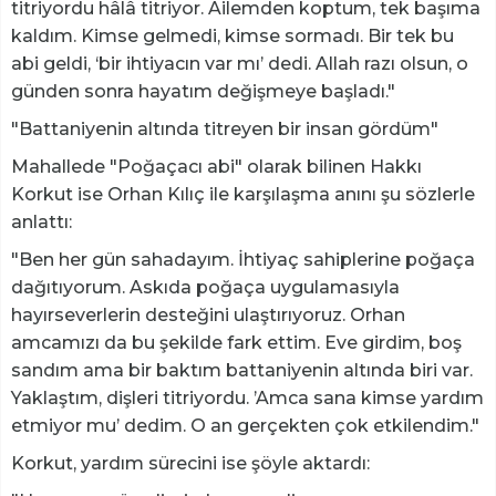
titriyordu hâlâ titriyor. Ailemden koptum, tek başıma
kaldım. Kimse gelmedi, kimse sormadı. Bir tek bu
abi geldi, ‘bir ihtiyacın var mı’ dedi. Allah razı olsun, o
günden sonra hayatım değişmeye başladı."
"Battaniyenin altında titreyen bir insan gördüm"
Mahallede "Poğaçacı abi" olarak bilinen Hakkı
Korkut ise Orhan Kılıç ile karşılaşma anını şu sözlerle
anlattı:
"Ben her gün sahadayım. İhtiyaç sahiplerine poğaça
dağıtıyorum. Askıda poğaça uygulamasıyla
hayırseverlerin desteğini ulaştırıyoruz. Orhan
amcamızı da bu şekilde fark ettim. Eve girdim, boş
sandım ama bir baktım battaniyenin altında biri var.
Yaklaştım, dişleri titriyordu. ’Amca sana kimse yardım
etmiyor mu’ dedim. O an gerçekten çok etkilendim."
Korkut, yardım sürecini ise şöyle aktardı: