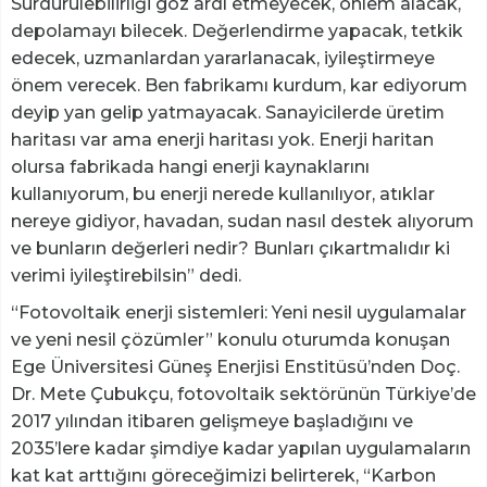
Sürdürülebilirliği göz ardı etmeyecek, önlem alacak,
depolamayı bilecek. Değerlendirme yapacak, tetkik
edecek, uzmanlardan yararlanacak, iyileştirmeye
önem verecek. Ben fabrikamı kurdum, kar ediyorum
deyip yan gelip yatmayacak. Sanayicilerde üretim
haritası var ama enerji haritası yok. Enerji haritan
olursa fabrikada hangi enerji kaynaklarını
kullanıyorum, bu enerji nerede kullanılıyor, atıklar
nereye gidiyor, havadan, sudan nasıl destek alıyorum
ve bunların değerleri nedir? Bunları çıkartmalıdır ki
verimi iyileştirebilsin” dedi.
“Fotovoltaik enerji sistemleri: Yeni nesil uygulamalar
ve yeni nesil çözümler” konulu oturumda konuşan
Ege Üniversitesi Güneş Enerjisi Enstitüsü’nden Doç.
Dr. Mete Çubukçu, fotovoltaik sektörünün Türkiye’de
2017 yılından itibaren gelişmeye başladığını ve
2035’lere kadar şimdiye kadar yapılan uygulamaların
kat kat arttığını göreceğimizi belirterek, “Karbon