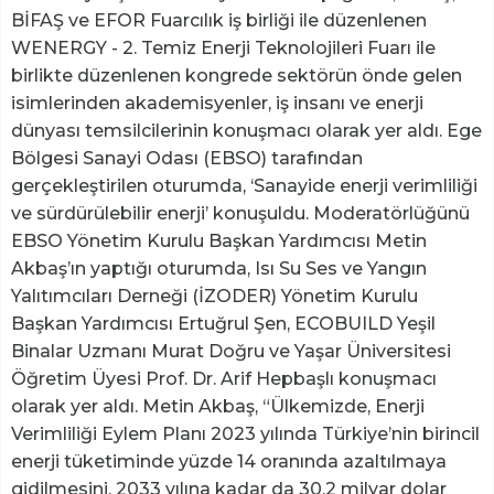
BİFAŞ ve EFOR Fuarcılık iş birliği ile düzenlenen
WENERGY - 2. Temiz Enerji Teknolojileri Fuarı ile
birlikte düzenlenen kongrede sektörün önde gelen
isimlerinden akademisyenler, iş insanı ve enerji
dünyası temsilcilerinin konuşmacı olarak yer aldı. Ege
Bölgesi Sanayi Odası (EBSO) tarafından
gerçekleştirilen oturumda, ‘Sanayide enerji verimliliği
ve sürdürülebilir enerji’ konuşuldu. Moderatörlüğünü
EBSO Yönetim Kurulu Başkan Yardımcısı Metin
Akbaş’ın yaptığı oturumda, Isı Su Ses ve Yangın
Yalıtımcıları Derneği (İZODER) Yönetim Kurulu
Başkan Yardımcısı Ertuğrul Şen, ECOBUILD Yeşil
Binalar Uzmanı Murat Doğru ve Yaşar Üniversitesi
Öğretim Üyesi Prof. Dr. Arif Hepbaşlı konuşmacı
olarak yer aldı. Metin Akbaş, “Ülkemizde, Enerji
Verimliliği Eylem Planı 2023 yılında Türkiye’nin birincil
enerji tüketiminde yüzde 14 oranında azaltılmaya
gidilmesini, 2033 yılına kadar da 30,2 milyar dolar