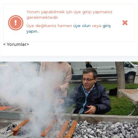
Yorum yapabilmek için üye girişi yapmanız
gerekmektedir.
Üye değilseniz hemen
üye olun
veya
giriş
yapın.
.
< Yorumlar>