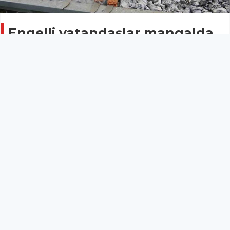
Engelli vatandaşlar mangalda
buluştu
KAYSERİ
12 Mayıs 2024 - 15:16
12
ANADOLU SOSYAL SORUMLULUK DERNEĞİ (ASOS)
TARAFINDAN 10-16 DÜNYA ENGELLİLER GÜNÜ
DOLAYISIYLA DÜZENLENEN MANGAL
ETKİNLİĞİNDE ENGELLİ VATANDAŞLAR BİR ARAYA
GELDİ.
Anadolu Sosyal Sorumluluk Derneği (ASOS)
tarafından 10-16 Dünya Engelliler Günü dolayısıyla
düzenlenen mangal etkinliğinde engelli vatandaşlar
bir araya geldi.