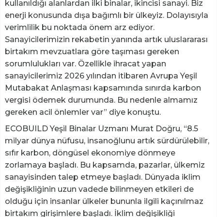
kullanıldığı alanlardan ilki binalar, ikincisi sanayi. Biz
enerji konusunda dışa bağımlı bir ülkeyiz. Dolayısıyla
verimlilik bu noktada önem arz ediyor.
Sanayicilerimizin rekabetin yanında artık uluslararası
birtakım mevzuatlara göre taşıması gereken
sorumlulukları var. Özellikle ihracat yapan
sanayicilerimiz 2026 yılından itibaren Avrupa Yeşil
Mutabakat Anlaşması kapsamında sınırda karbon
vergisi ödemek durumunda. Bu nedenle almamız
gereken acil önlemler var” diye konuştu.
ECOBUILD Yeşil Binalar Uzmanı Murat Doğru, “8.5
milyar dünya nüfusu, insanoğlunu artık sürdürülebilir,
sıfır karbon, döngüsel ekonomiye dönmeye
zorlamaya başladı. Bu kapsamda, pazarlar, ülkemiz
sanayisinden talep etmeye başladı. Dünyada iklim
değişikliğinin uzun vadede bilinmeyen etkileri de
olduğu için insanlar ülkeler bununla ilgili kaçınılmaz
birtakım girişimlere başladı. İklim değişikliği