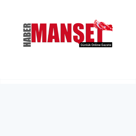
İSFALT ve İETT’den alınan
ihalelere fesat karıştıran 25
şüphelinin savcılıktaki ifade
işlemleri başladı