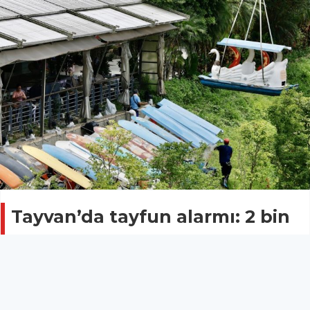
Tayvan’da tayfun alarmı: 2 bin
853 kişi tahliye edildi, 28 kişi
yaralı
ASAYİŞ
06 Temmuz 2025 - 22:30
11