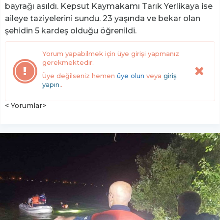
bayrağı asıldı. Kepsut Kaymakamı Tarık Yerlikaya ise
aileye taziyelerini sundu. 23 yaşında ve bekar olan
şehidin 5 kardeş olduğu öğrenildi.
Yorum yapabilmek için üye girişi yapmanız
gerekmektedir.
Üye değilseniz hemen
üye olun
veya
giriş
yapın.
.
< Yorumlar>