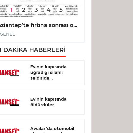
1
2
3
4
5
Gaziantep’te fırtına sonrası okullar tatil edildi
GENEL
GENEL
 DAKİKA HABERLERİ
Evinin kapısında
uğradığı silahlı
saldırıda...
Evinin kapısında
öldürdüler
Avcılar’da otomobil