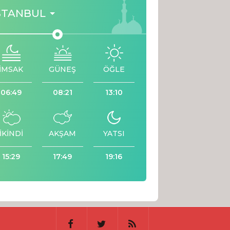
STANBUL
İMSAK
GÜNEŞ
ÖĞLE
06:49
08:21
13:10
İKİNDİ
AKŞAM
YATSI
15:29
17:49
19:16