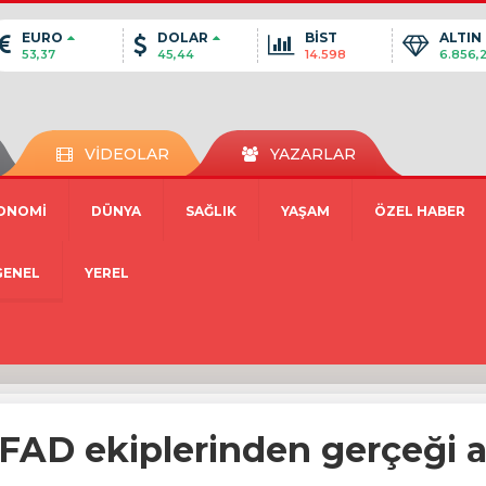
EURO
DOLAR
BİST
ALTIN
53,37
45,44
14.598
6.856,
VİDEOLAR
YAZARLAR
ONOMİ
DÜNYA
SAĞLIK
YAŞAM
ÖZEL HABER
GENEL
YEREL
AFAD ekiplerinden gerçeği