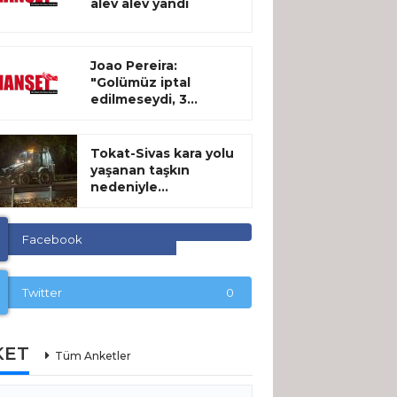
alev alev yandı
Joao Pereira:
"Golümüz iptal
edilmeseydi, 3...
Tokat-Sivas kara yolu
yaşanan taşkın
nedeniyle...
Facebook
Twitter
0
KET
Tüm Anketler