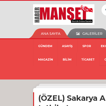
ANA SAYFA
GALERİLER
GÜNDEM
ASAYİŞ
SPOR
EK
MAGAZİN
BİLİM
TİCARET
(ÖZEL) Sakarya 