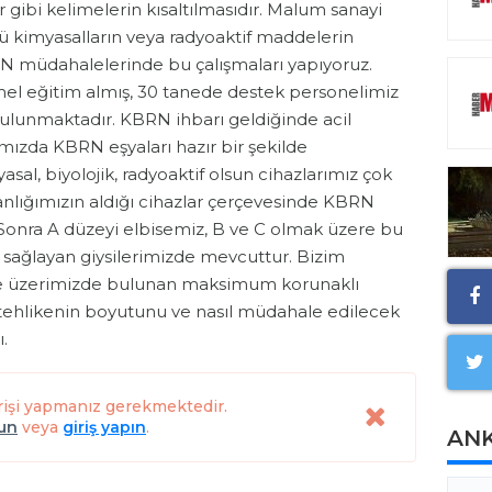
er gibi kelimelerin kısaltılmasıdır. Malum sanayi
ü kimyasalların veya radyoaktif maddelerin
N müdahalelerinde bu çalışmaları yapıyoruz.
el eğitim almış, 30 tanede destek personelimiz
lunmaktadır. KBRN ihbarı geldiğinde acil
ızda KBRN eşyaları hazır bir şekilde
sal, biyolojik, radyoaktif olsun cihazlarımız çok
lığımızın aldığı cihazlar çerçevesinde KBRN
r. Sonra A düzeyi elbisemiz, B ve C olmak üzere bu
ağlayan giysilerimizde mevcuttur. Bizim
zde üzerimizde bulunan maksimum korunaklı
 tehlikenin boyutunu ve nasıl müdahale edilecek
.
rişi yapmanız gerekmektedir.
lun
veya
giriş yapın
.
AN