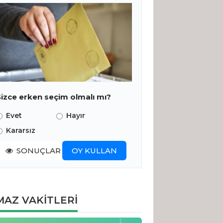
Sizce erken seçim olmalı mı?
Evet
Hayır
Kararsız
SONUÇLAR
OY KULLAN
AZ VAKİTLERİ