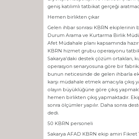
geniş katılımlı tatbikat gerçeği aratmad
Hemen birlikten çıkar
Gelen ihbar sonrası KBRN ekiplerinin bir
Durum Arama ve Kurtarma Birlik Müdür
Afet Müdahale planı kapsamında hazırl
KBRN hizmet grubu operasyonu tatbik
Sakarya’daki destek çözüm ortakları, 
operasyon senaryosuna göre bir fabri
bunun neticesinde de gelen ihbarla ek
karşı müdahale etmek amacıyla çıkış ya
olayın büyüklüğüne göre çıkış yapmakta
hemen birlikten çıkış yapmaktadır. Ekip
sonra ölçümler yapılır. Daha sonra des
dedi.
50 KBRN personeli
Sakarya AFAD KBRN ekip amiri Fikret 