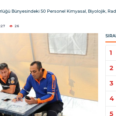
lüğü Bünyesindeki 50 Personel Kimyasal, Biyolojik, Rady
:27
26
SIRA
1
2
3
4
5