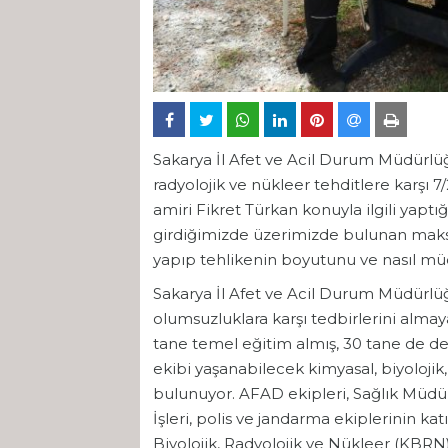
Sakarya İl Afet ve Acil Durum Müdürlüğ
radyolojik ve nükleer tehditlere karşı
amiri Fikret Türkan konuyla ilgili yaptı
girdiğimizde üzerimizde bulunan maks
yapıp tehlikenin boyutunu ve nasıl mü
Sakarya İl Afet ve Acil Durum Müdürlü
olumsuzluklara karşı tedbirlerini al
tane temel eğitim almış, 30 tane de 
ekibi yaşanabilecek kimyasal, biyolojik,
bulunuyor. AFAD ekipleri, Sağlık Müdür
İşleri, polis ve jandarma ekiplerinin kat
Biyolojik, Radyolojik ve Nükleer (KBRN) 