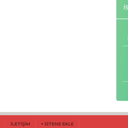
İ
M
İLETİŞİM
+ SİTENE EKLE