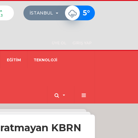
5
°
İSTANBUL
23
ÜYE OL
GİRİŞ YAP
EĞİTİM
TEKNOLOJİ
 aratmayan KBRN