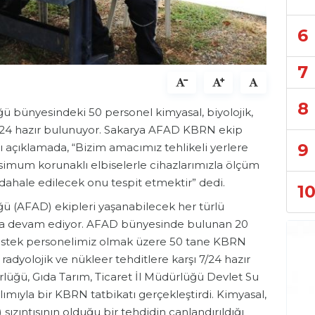
6
7
8
ü bünyesindeki 50 personel kimyasal, biyolojik,
 7/24 hazır bulunuyor. Sakarya AFAD KBRN ekip
9
ğı açıklamada, “Bizim amacımız tehlikeli yerlere
imum korunaklı elbiselerle cihazlarımızla ölçüm
dahale edilecek onu tespit etmektir” dedi.
1
ğü (AFAD) ekipleri yaşanabilecek her türlü
maya devam ediyor. AFAD bünyesinde bulunan 20
destek personelimiz olmak üzere 50 tane KBRN
 radyolojik ve nükleer tehditlere karşı 7/24 hazır
lüğü, Gıda Tarım, Ticaret İl Müdürlüğü Devlet Su
ılımıyla bir KBRN tatbikatı gerçekleştirdi. Kimyasal,
sızıntısının olduğu bir tehdidin canlandırıldığı