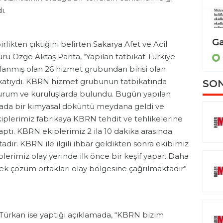
ı.
Bilim diplomasisi için ortak çağrı
likten çıktığını belirten Sakarya Afet ve Acil
ü Özge Aktaş Panta, “Yapılan tatbikat Türkiye
GENEL
anmış olan 26 hizmet grubundan birisi olan
atıydı. KBRN hizmet grubunun tatbikatında
SON
kurum ve kuruluşlarda bulundu. Bugün yapılan
kada bir kimyasal döküntü meydana geldi ve
iplerimiz fabrikaya KBRN tehdit ve tehlikelerine
ptı. KBRN ekiplerimiz 2 ila 10 dakika arasında
dır. KBRN ile ilgili ihbar geldikten sonra ekibimiz
lerimiz olay yerinde ilk önce bir keşif yapar. Daha
tek çözüm ortakları olay bölgesine çağrılmaktadır”
Türkan ise yaptığı açıklamada, “KBRN bizim