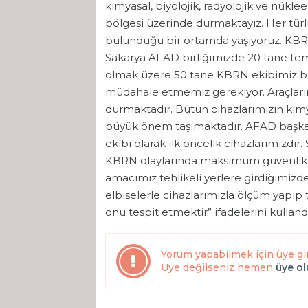
kimyasal, biyolojik, radyolojik ve nükle
bölgesi üzerinde durmaktayız. Her türl
bulunduğu bir ortamda yaşıyoruz. KBR
Sakarya AFAD birliğimizde 20 tane tem
olmak üzere 50 tane KBRN ekibimiz bu
müdahale etmemiz gerekiyor. Araçlarım
durmaktadır. Bütün cihazlarımızın kimya
büyük önem taşımaktadır. AFAD başkan
ekibi olarak ilk öncelik cihazlarımızdı
KBRN olaylarında maksimum güvenlik s
amacımız tehlikeli yerlere girdiğimi
elbiselerle cihazlarımızla ölçüm yapıp
onu tespit etmektir” ifadelerini kullandı
Yorum yapabilmek için üye gi
Üye değilseniz hemen
üye o