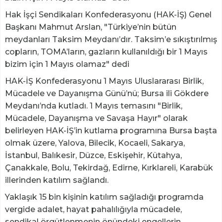
Hak İşçi Sendikaları Konfederasyonu (HAK-İŞ) Genel
Başkanı Mahmut Arslan, "Türkiye’nin bütün
meydanları Taksim Meydanı’dır. Taksim’e sıkıştırılmış
copların, TOMA’ların, gazların kullanıldığı bir 1 Mayıs
bizim için 1 Mayıs olamaz" dedi
HAK-İŞ Konfederasyonu 1 Mayıs Uluslararası Birlik,
Mücadele ve Dayanışma Günü’nü; Bursa ili Gökdere
Meydanı’nda kutladı. 1 Mayıs temasını "Birlik,
Mücadele, Dayanışma ve Savaşa Hayır" olarak
belirleyen HAK-İŞ’in kutlama programına Bursa başta
olmak üzere, Yalova, Bilecik, Kocaeli, Sakarya,
İstanbul, Balıkesir, Düzce, Eskişehir, Kütahya,
Çanakkale, Bolu, Tekirdağ, Edirne, Kırklareli, Karabük
illerinden katılım sağlandı.
Yaklaşık 15 bin kişinin katılım sağladığı programda
vergide adalet, hayat pahalılığıyla mücadele,
sendikal örgütlenmenin önündeki engellerin