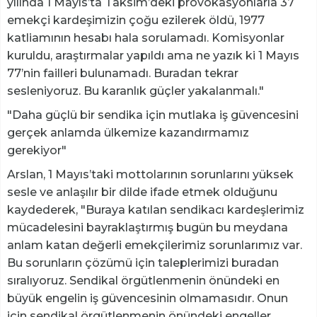
yılında 1 Mayıs’ta Taksim’deki provokasyonlarla 37
emekçi kardeşimizin çoğu ezilerek öldü, 1977
katliamının hesabı hala sorulamadı. Komisyonlar
kuruldu, araştırmalar yapıldı ama ne yazık ki 1 Mayıs
77’nin failleri bulunamadı. Buradan tekrar
sesleniyoruz. Bu karanlık güçler yakalanmalı."
"Daha güçlü bir sendika için mutlaka iş güvencesini
gerçek anlamda ülkemize kazandırmamız
gerekiyor"
Arslan, 1 Mayıs’taki mottolarının sorunlarını yüksek
sesle ve anlaşılır bir dilde ifade etmek olduğunu
kaydederek, "Buraya katılan sendikacı kardeşlerimiz
mücadelesini bayraklaştırmış bugün bu meydana
anlam katan değerli emekçilerimiz sorunlarımız var.
Bu sorunların çözümü için taleplerimizi buradan
sıralıyoruz. Sendikal örgütlenmenin önündeki en
büyük engelin iş güvencesinin olmamasıdır. Onun
için sendikal örgütlenmenin önündeki engeller