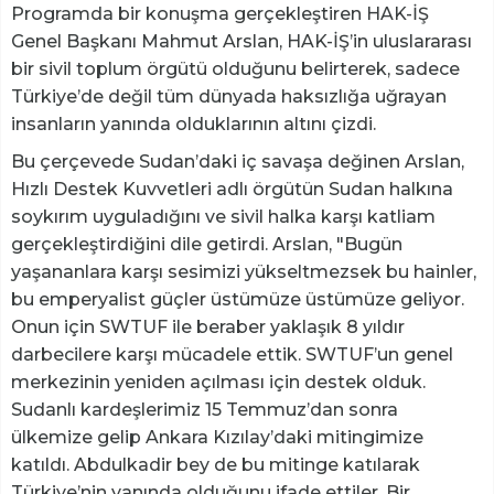
Programda bir konuşma gerçekleştiren HAK-İŞ
Genel Başkanı Mahmut Arslan, HAK-İŞ’in uluslararası
bir sivil toplum örgütü olduğunu belirterek, sadece
Türkiye’de değil tüm dünyada haksızlığa uğrayan
insanların yanında olduklarının altını çizdi.
Bu çerçevede Sudan’daki iç savaşa değinen Arslan,
Hızlı Destek Kuvvetleri adlı örgütün Sudan halkına
soykırım uyguladığını ve sivil halka karşı katliam
gerçekleştirdiğini dile getirdi. Arslan, "Bugün
yaşananlara karşı sesimizi yükseltmezsek bu hainler,
bu emperyalist güçler üstümüze üstümüze geliyor.
Onun için SWTUF ile beraber yaklaşık 8 yıldır
darbecilere karşı mücadele ettik. SWTUF’un genel
merkezinin yeniden açılması için destek olduk.
Sudanlı kardeşlerimiz 15 Temmuz’dan sonra
ülkemize gelip Ankara Kızılay’daki mitingimize
katıldı. Abdulkadir bey de bu mitinge katılarak
Türkiye’nin yanında olduğunu ifade ettiler. Bir