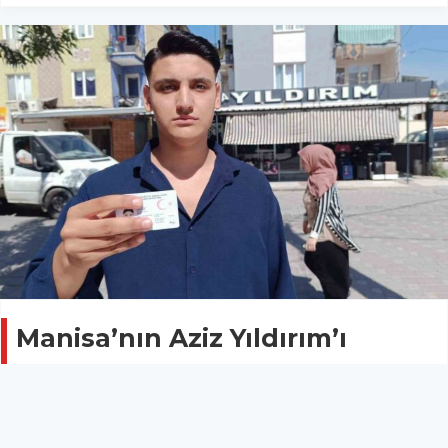
Manisa’nın Aziz Yıldırım’ı
Galatasaraylı çıktı
HABERDE İNSAN
06 Temmuz 2025 - 10:36
4