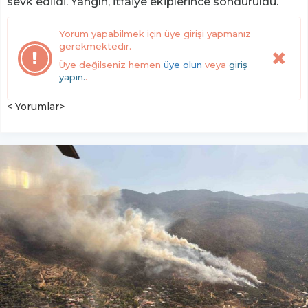
sevk edildi. Yangın, itfaiye ekiplerince söndürüldü.
Yorum yapabilmek için üye girişi yapmanız
gerekmektedir.
Üye değilseniz hemen
üye olun
veya
giriş
yapın.
.
< Yorumlar>