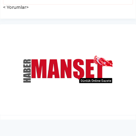
< Yorumlar>
İstanbul’da deniz ulaşımına