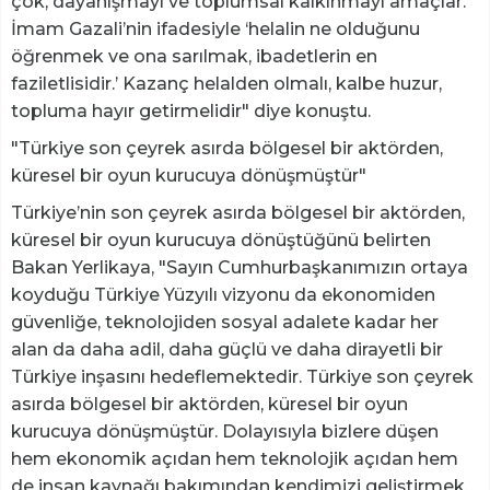
çok, dayanışmayı ve toplumsal kalkınmayı amaçlar.
İmam Gazali’nin ifadesiyle ‘helalin ne olduğunu
öğrenmek ve ona sarılmak, ibadetlerin en
faziletlisidir.’ Kazanç helalden olmalı, kalbe huzur,
topluma hayır getirmelidir" diye konuştu.
"Türkiye son çeyrek asırda bölgesel bir aktörden,
küresel bir oyun kurucuya dönüşmüştür"
Türkiye’nin son çeyrek asırda bölgesel bir aktörden,
küresel bir oyun kurucuya dönüştüğünü belirten
Bakan Yerlikaya, "Sayın Cumhurbaşkanımızın ortaya
koyduğu Türkiye Yüzyılı vizyonu da ekonomiden
güvenliğe, teknolojiden sosyal adalete kadar her
alan da daha adil, daha güçlü ve daha dirayetli bir
Türkiye inşasını hedeflemektedir. Türkiye son çeyrek
asırda bölgesel bir aktörden, küresel bir oyun
kurucuya dönüşmüştür. Dolayısıyla bizlere düşen
hem ekonomik açıdan hem teknolojik açıdan hem
de insan kaynağı bakımından kendimizi geliştirmek,