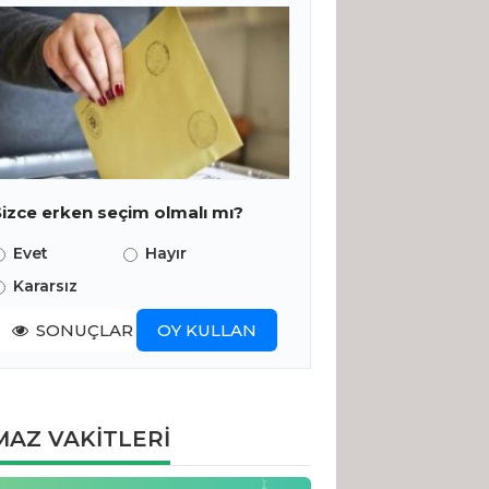
Sizce erken seçim olmalı mı?
Evet
Hayır
Kararsız
SONUÇLAR
OY KULLAN
AZ VAKİTLERİ