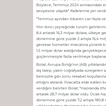
Böylece, Temmuz 2024 sonrasındaki en yü
seviyesine ulaşıldı" ifadelerine yer verdi
"Temmuz ayından itibaren cari fazla v
Yılın ikinci çeyreğinde turizm gelirleri
8,4 artarak 16,3 milyar dolara, ülkeye ge
dönemine göre yüzde 2 artışla 16,4 milyo
gerekse hizmetler ihracatına yönelik bu 
1,5 milyar dolar aralığında gerçekleşe
güçlenmesiyle fazla verilmeye başlanac
Bolat, Avrupa Birliği’nin (AB) yıllıklandı
dış talep, yakın coğrafyada süregelen sava
belirsizlik gibi zorlu rekabet koşullar
ettiğini aktardı. İhracatta elde edilen
verdiğini belirten Bolat, "Haziranda itha
artarak 28,7 milyar dolar oldu. Ocak-ha
dönemine göre yüzde 7,2 artışla 180,8 m
yıllıklandırılmış ithalatımız bir önceki y