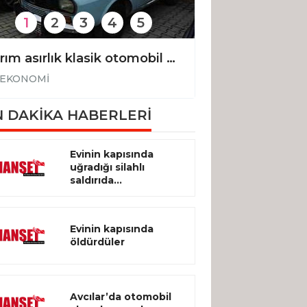
1
2
3
4
5
Yarım asırlık klasik otomobil 210 bin liraya yeni sahibini buldu
EKONOMİ
EKONOMİ
 DAKİKA HABERLERİ
Evinin kapısında
uğradığı silahlı
saldırıda...
Evinin kapısında
öldürdüler
Avcılar’da otomobil