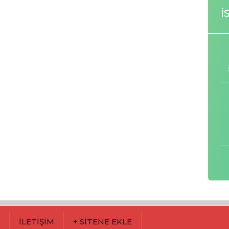
İ
M
İLETİŞİM
+ SİTENE EKLE