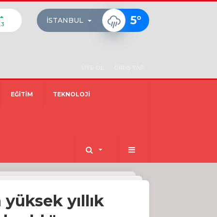
5
°
İSTANBUL
23
ÜYE OL
GİRİŞ YAP
EĞİTİM
TEKNOLOJİ
yüksek yıllık