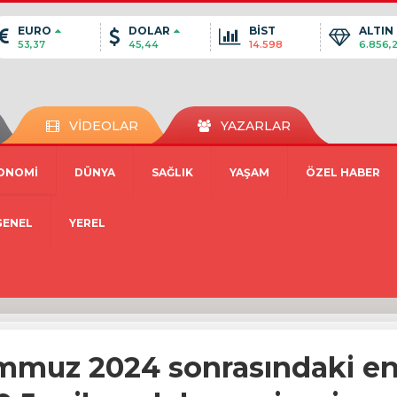
EURO
DOLAR
BİST
ALTIN
53,37
45,44
14.598
6.856,
VİDEOLAR
YAZARLAR
ONOMİ
DÜNYA
SAĞLIK
YAŞAM
ÖZEL HABER
GENEL
YEREL
mmuz 2024 sonrasındaki en 