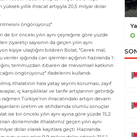
ksek yıllık ihracat artışıyla 20,5 milyar dolar
.
erilmesini öngörüyoruz"
Kuzey Ege’nin turizm merkezi Bozcaada 3 günlük tatilde yüzde 70 doluluk oranına ulaştı
nin de bir önceki yılın aynı çeyreğine göre yüzde
EKONOMİ
len ziyaretçi sayısının da geçen yılın aynı
n kişiye ulaştığını bildiren Bolat, "Gerek mal,
SON
veriler ışığında cari işlemler açığının haziranda 1-
ceğini, temmuzdan itibaren de mevsimsel katkının
ağını öngörüyoruz" ifadelerini kullandı.
rılmış ithalatının hala yatay seyrini koruması, zayıf
şlar, iç karışıklıklar ve tarife artışlarının getirdiği
ına rağmen Türkiye’nin ihracatındaki artışın devam
 başarıların üretim ve istihdamda olumlu sonuçlar
lat ise bir önceki yılın aynı ayına göre yüzde 15,2
ziran döneminde ithalatımız geçen yılın aynı
ilyar dolar olarak kayıtlara geçti. Haziranda
ılın aynı ayına göre 9,9 milyar dolar artarak 356,1