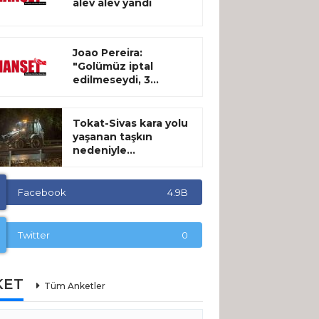
alev alev yandı
Joao Pereira:
"Golümüz iptal
edilmeseydi, 3...
Tokat-Sivas kara yolu
yaşanan taşkın
nedeniyle...
Facebook
4.9B
Twitter
0
KET
Tüm Anketler