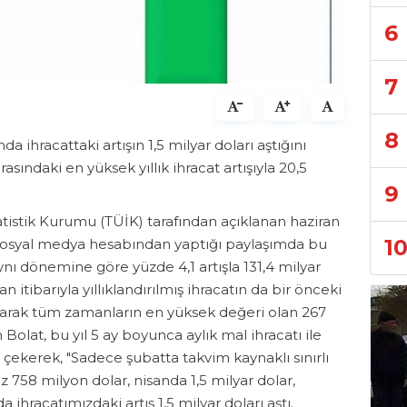
6
7
8
 ihracattaki artışın 1,5 milyar doları aştığını
ındaki en yüksek yıllık ihracat artışıyla 20,5
9
atistik Kurumu (TÜİK) tarafından açıklanan haziran
1
i. Sosyal medya hesabından yaptığı paylaşımda bu
 aynı dönemine göre yüzde 4,1 artışla 131,4 milyar
n itibarıyla yıllıklandırılmış ihracatın da bir önceki
artarak tüm zamanların en yüksek değeri olan 267
n Bolat, bu yıl 5 ay boyunca aylık mal ihracatı ile
ti çekerek, "Sadece şubatta takvim kaynaklı sınırlı
z 758 milyon dolar, nisanda 1,5 milyar dolar,
 ihracatımızdaki artış 1,5 milyar doları aştı.