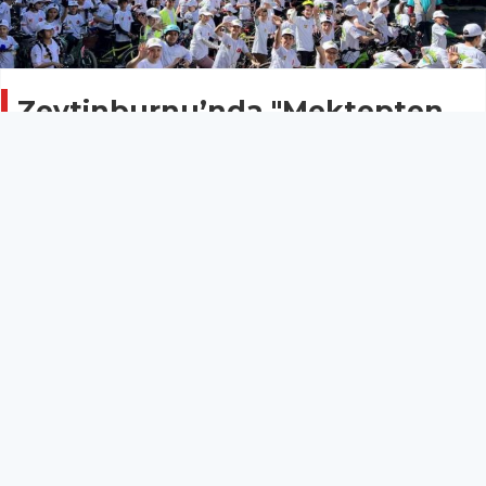
Zeytinburnu’nda "Mektepten
Meclise Pedal" bisiklet turu
renkli görüntülere sahne oldu
GENEL
26 Nisan 2026 - 13:51
19
23 Nisan Ulusal Egemenlik ve Çocuk Bayramı
etkinlikleri kapsamında İstanbul’un Zeytinburnu
ilçesinde düzenlenen, "Mektepten Meclise Pedal"
bisiklet turu yoğun katılımla gerçekleştirildi. 72
okuldan toplam bin 710 katılımcı, bayram coşkusunu
pedal çevirerek yaşadı.