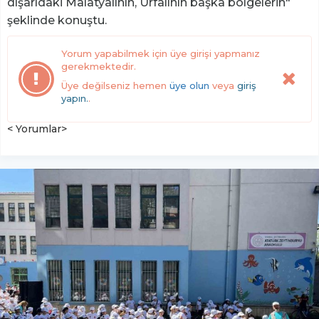
dışarıdaki Malatyalının, Urfalının başka bölgelerin"
şeklinde konuştu.
Yorum yapabilmek için üye girişi yapmanız
gerekmektedir.
Üye değilseniz hemen
üye olun
veya
giriş
yapın.
.
< Yorumlar>