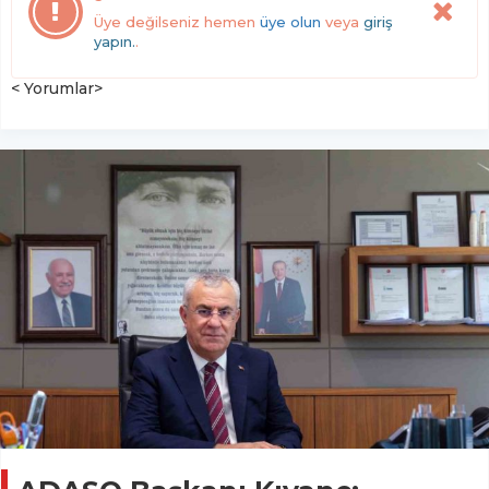
Üye değilseniz hemen
üye olun
veya
giriş
yapın.
.
< Yorumlar>