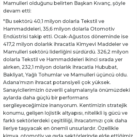
Mamulleri olduğunu belirten Başkan Kıvanç, şöyle
devam etti:
"Bu sektörü 40,1 milyon dolarla Tekstil ve
Hammaddeleri, 35,6 milyon dolarla Otomotiv
Endüstrisi takip etti. Ocak-Ağustos döneminde ise
417,2 milyon dolarlık ihracatla Kimyevi Maddeler ve
Mamulleri sektörü liderliğini sürdürdü. 326,2 milyon
dolarla Tekstil ve Hammaddeleri ikinci sırada yer
alırken, 232,1 milyon dolarlık ihracatla Hububat,
Bakliyat, Yağlı Tohumlar ve Mamulleri üçüncü oldu.
Adana’mızın ihracat potansiyeli çok yüksek.
Sanayicilerimizin özverili çalışmalarıyla önümüzdeki
aylarda daha güçlü bir performans
sergileyeceğimize inanıyorum. Kentimizin stratejik
konumu, gelişen lojistik altyapısı, nitelikli iş gücü ve
farklı sektörlerdeki çeşitliliği, ihracatımızı çok daha
ileriye taşıyacak en önemli unsurlardır. Özellikle
kimya, otomotiv ve gıda sektörlerinde elde ettiğimiz