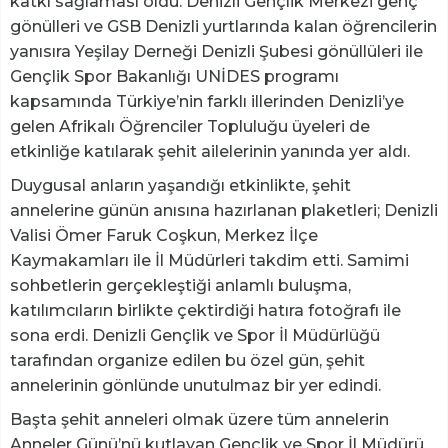
katkı sağlaması oldu. Denizli Gençlik Merkezi genç
gönülleri ve GSB Denizli yurtlarında kalan öğrencilerin
yanısıra Yeşilay Derneği Denizli Şubesi gönüllüleri ile
Gençlik Spor Bakanlığı UNİDES programı
kapsamında Türkiye’nin farklı illerinden Denizli’ye
gelen Afrikalı Öğrenciler Topluluğu üyeleri de
etkinliğe katılarak şehit ailelerinin yanında yer aldı.
Duygusal anların yaşandığı etkinlikte, şehit
annelerine günün anısına hazırlanan plaketleri; Denizli
Valisi Ömer Faruk Coşkun, Merkez İlçe
Kaymakamları ile İl Müdürleri takdim etti. Samimi
sohbetlerin gerçekleştiği anlamlı buluşma,
katılımcıların birlikte çektirdiği hatıra fotoğrafı ile
sona erdi. Denizli Gençlik ve Spor İl Müdürlüğü
tarafından organize edilen bu özel gün, şehit
annelerinin gönlünde unutulmaz bir yer edindi.
Başta şehit anneleri olmak üzere tüm annelerin
Anneler Günü’nü kutlayan Gençlik ve Spor İl Müdürü