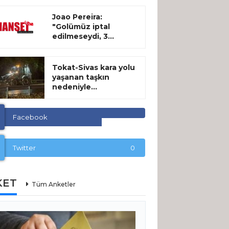
Joao Pereira:
"Golümüz iptal
edilmeseydi, 3...
Tokat-Sivas kara yolu
yaşanan taşkın
nedeniyle...
Facebook
Twitter
0
KET
Tüm Anketler