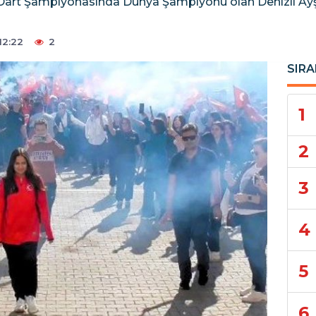
 Dart Şampiyonasında Dünya Şampiyonu olan Denizli Ayş
12:22
2
SIRA
1
2
3
4
5
6