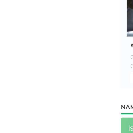
NAM
İ