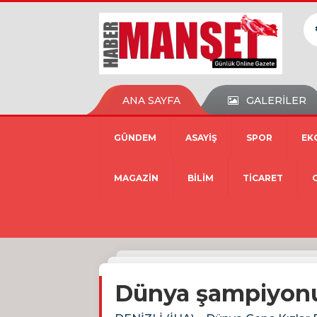
ANA SAYFA
GALERİLER
GÜNDEM
ASAYİŞ
SPOR
EK
MAGAZİN
BİLİM
TİCARET
Dünya şampiyonu 