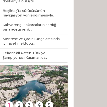
dostlarıyla buluştu
Beşiktaş’ta sürücüsünün
navigasyon yönlendirmesiyle...
Kahverengi kokarcaların sardığı
bina adeta renk...
Menteşe ve Çadır Lunga arasında
iyi niyet mektubu...
Tekerlekli Paten Türkiye
0
Şampiyonası Karaman’da...
1
2
3
4
5