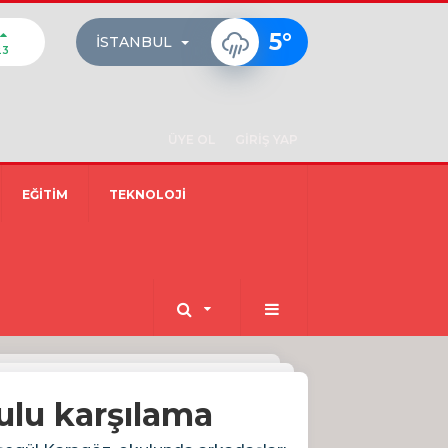
5
°
İSTANBUL
23
ÜYE OL
GİRİŞ YAP
EĞİTİM
TEKNOLOJİ
lu karşılama