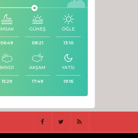
İMSAK
GÜNEŞ
ÖĞLE
06:49
08:21
13:10
İKİNDİ
AKŞAM
YATSI
15:29
17:49
19:16