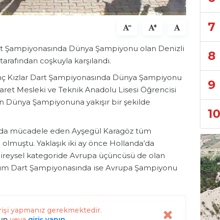
7
rt Şampiyonasında Dünya Şampiyonu olan Denizli
8
arafından coşkuyla karşılandı.
ç Kızlar Dart Şampiyonasında Dünya Şampiyonu
9
aret Mesleki ve Teknik Anadolu Lisesi Öğrencisi
ün Dünya Şampiyonuna yakışır bir şekilde
1
kımda mücadele eden Ayşegül Karagöz tüm
lmuştu. Yaklaşık iki ay önce Hollanda’da
reysel kategoride Avrupa üçüncüsü de olan
akım Dart Şampiyonasında ise Avrupa Şampiyonu
rişi yapmanız gerekmektedir.
lun
veya
giriş yapın
.