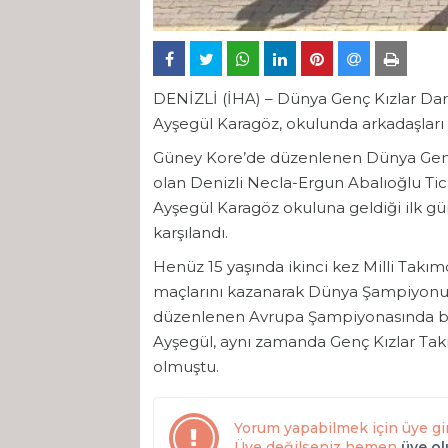
DENİZLİ (İHA) – Dünya Genç Kızlar Da
Ayşegül Karagöz, okulunda arkadaşları t
Güney Kore’de düzenlenen Dünya Gen
olan Denizli Necla-Ergun Abalıoğlu Tic
Ayşegül Karagöz okuluna geldiği ilk g
karşılandı.
Henüz 15 yaşında ikinci kez Milli Ta
maçlarını kazanarak Dünya Şampiyonu o
düzenlenen Avrupa Şampiyonasında bi
Ayşegül, aynı zamanda Genç Kızlar T
olmuştu.
Yorum yapabilmek için üye gi
Üye değilseniz hemen
üye o