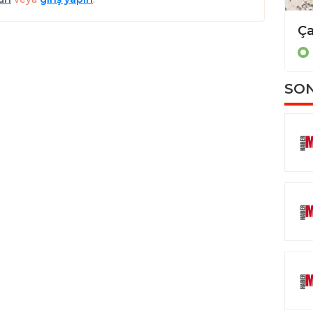
Tavas’ta emeğin bayramı sofrada kutlandı; Başkan Tatıl’tan anlamlı buluşma
DENİZLİ
SON