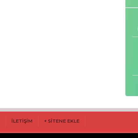
M
İLETİŞİM
+ SİTENE EKLE