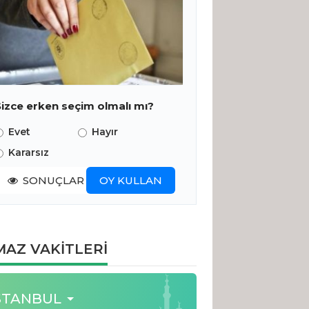
Sizce erken seçim olmalı mı?
Evet
Hayır
Kararsız
SONUÇLAR
OY KULLAN
AZ VAKİTLERİ
STANBUL