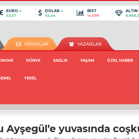
EURO
DOLAR
BİST
ALTIN
53,37
45,44
14.598
6.856,
VİDEOLAR
YAZARLAR
ONOMİ
DÜNYA
SAĞLIK
YAŞAM
ÖZEL HABER
GENEL
YEREL
Ayşegül’e yuvasında coşku