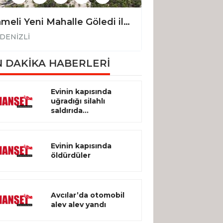
Çameli Yeni Mahalle Göledi ile 1400 dönüm arazi seneye suya kavuşacak
DENİZLİ
DENİZLİ
 DAKİKA HABERLERİ
Evinin kapısında
uğradığı silahlı
saldırıda...
Evinin kapısında
öldürdüler
Avcılar’da otomobil
alev alev yandı