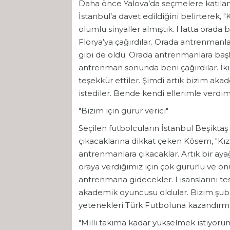
Daha önce Yalova’da seçmelere katılan
İstanbul’a davet edildiğini belirterek,
olumlu sinyaller almıştık. Hatta orada b
Florya’ya çağırdılar. Orada antrenmanl
gibi de oldu. Orada antrenmanlara başl
antrenman sonunda beni çağırdılar. İki 
teşekkür ettiler. Şimdi artık bizim aka
istediler. Bende kendi ellerimle verdim
"Bizim için gurur verici"
Seçilen futbolcuların İstanbul Beşiktaş
çıkacaklarına dikkat çeken Kösem, "Kızl
antrenmanlara çıkacaklar. Artık bir ayağ
oraya verdiğimiz için çok gururlu ve on
antrenmana gidecekler. Lisanslarını tesl
akademik oyuncusu oldular. Bizim şubem
yetenekleri Türk Futboluna kazandırm
"Milli takıma kadar yükselmek istiyoru