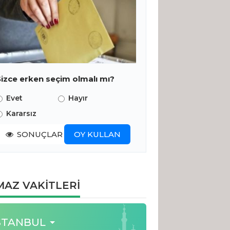
Sizce erken seçim olmalı mı?
Evet
Hayır
Kararsız
SONUÇLAR
OY KULLAN
AZ VAKİTLERİ
STANBUL