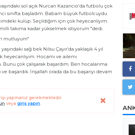
 yaşındaki sol açık Nurcan Kazancıo‘da futbolu çok
kinci sınıfta başladım. Babam büyük futbolcuydu
imdeki kulüp. Seçildiğim için çok heyecanlıyım.
e milli takıma kadar yükselmek istiyorum "dedi.
çin mutluyum"
 yaşındaki sağ bek Nilsu Çayır’da yaklaşık 4 yıl
ok heyecanlıyım. Hocamı ve ailemi
. Bunu çok çalışarak başardım. Ben hocalarıma
e başardık. İnşallah orada da bu başarıyı devam
rişi yapmanız gerekmektedir.
lun
veya
giriş yapın
.
AN