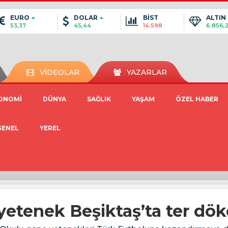
EURO
DOLAR
BİST
ALTIN
53,37
45,44
14.598
6.856,
VİDEOLAR
YAZARLAR
ONOMİ
DÜNYA
SAĞLIK
YAŞAM
ÖZEL HABER
GENEL
YEREL
ç yetenek Beşiktaş’ta ter dö