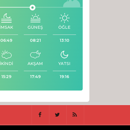
İMSAK
GÜNEŞ
ÖĞLE
06:49
08:21
13:10
İKİNDİ
AKŞAM
YATSI
15:29
17:49
19:16