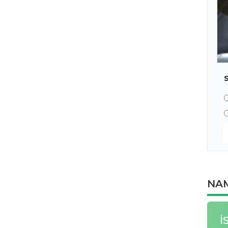
NAM
İ