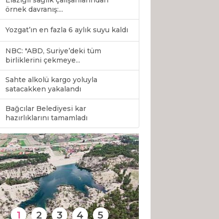
Elazığlı sağlık çalışanlarından
örnek davranış:...
Yozgat’ın en fazla 6 aylık suyu kaldı
NBC: "ABD, Suriye’deki tüm
birliklerini çekmeye...
Sahte alkolü kargo yoluyla
satacakken yakalandı
Bağcılar Belediyesi kar
0
hazırlıklarını tamamladı
1
2
3
4
5