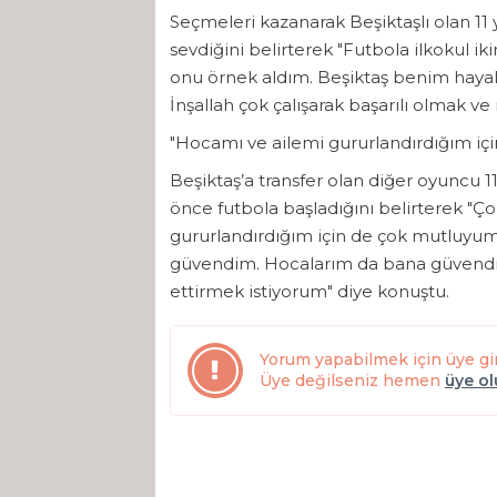
Seçmeleri kazanarak Beşiktaşlı olan 11
sevdiğini belirterek "Futbola ilkokul i
onu örnek aldım. Beşiktaş benim hayal
İnşallah çok çalışarak başarılı olmak v
"Hocamı ve ailemi gururlandırdığım i
Beşiktaş’a transfer olan diğer oyuncu 11
önce futbola başladığını belirterek "Ç
gururlandırdığım için de çok mutluyum
güvendim. Hocalarım da bana güvendi v
ettirmek istiyorum" diye konuştu.
Yorum yapabilmek için üye gi
Üye değilseniz hemen
üye o