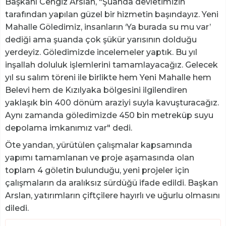
Başkanı Cengiz Arslan, "Şuanda devletimizin
tarafından yapılan güzel bir hizmetin başındayız. Yeni
Mahalle Göledimiz, insanların ‘Ya burada su mu var’
dediği ama şuanda çok şükür yarısının dolduğu
yerdeyiz. Göledimizde incelemeler yaptık. Bu yıl
inşallah doluluk işlemlerini tamamlayacağız. Gelecek
yıl su salım töreni ile birlikte hem Yeni Mahalle hem
Belevi hem de Kızılyaka bölgesini ilgilendiren
yaklaşık bin 400 dönüm araziyi suyla kavuşturacağız.
Aynı zamanda göledimizde 450 bin metreküp suyu
depolama imkanımız var" dedi.
Öte yandan, yürütülen çalışmalar kapsamında
yapımı tamamlanan ve proje aşamasında olan
toplam 4 göletin bulunduğu, yeni projeler için
çalışmaların da aralıksız sürdüğü ifade edildi. Başkan
Arslan, yatırımların çiftçilere hayırlı ve uğurlu olmasını
diledi.