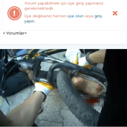
Yorum yapabilmek için üye girişi yapmanız
gerekmektedir.
Üye değilseniz hemen
üye olun
veya
giriş
yapın.
.
< Yorumlar>