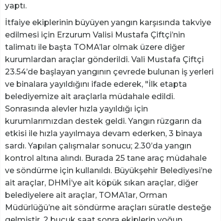
yaptı.
İtfaiye ekiplerinin büyüyen yangın karşısında takviye
edilmesi için Erzurum Valisi Mustafa Çiftçi’nin
talimatı ile başta TOMA’lar olmak üzere diğer
kurumlardan araçlar gönderildi. Vali Mustafa Çiftçi
23.54’de başlayan yangının çevrede bulunan iş yerleri
ve binalara yayıldığını ifade ederek, "İlk etapta
belediyemize ait araçlarla müdahale edildi.
Sonrasında alevler hızla yayıldığı için
kurumlarımızdan destek geldi. Yangın rüzgarın da
etkisi ile hızla yayılmaya devam ederken, 3 binaya
sardı. Yapılan çalışmalar sonucu; 2.30’da yangın
kontrol altına alındı. Burada 25 tane araç müdahale
ve söndürme için kullanıldı. Büyükşehir Belediyesi’ne
ait araçlar, DHMİ’ye ait köpük sıkan araçlar, diğer
belediyelere ait araçlar, TOMA’lar, Orman
Müdürlüğü’ne ait söndürme araçları süratle desteğe
gelmiştir. 2 buçuk saat sonra ekiplerin yoğun