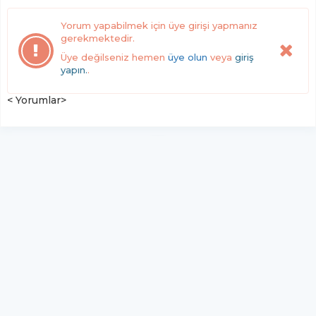
Yorum yapabilmek için üye girişi yapmanız
gerekmektedir.
Üye değilseniz hemen
üye olun
veya
giriş
yapın.
.
< Yorumlar>
YUKARI ÇIK
Yazılım:
TE Bilişim
Haber Manşet Gazetesi - Tüm hakları saklıdır.
Copyright © 2026