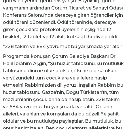
görevleri yerine getirerek yarıştı. Büyük ilgi gören
yarışmanın ardından Çorum Ticaret ve Sanayi Odası
Konferans Salonu’nda dereceye giren öğrenciler için
ödül töreni düzenlendi. Ödül töreninde, dereceye
giren çocuklara protokol üyelerinin eşliğinde 12
bisiklet, 12 tablet ve 12 akıllı kol saati hediye edildi.
"228 takım ve 684 yavrumuz bu yarışmada yer aldı"
Programda konuşan Çorum Belediye Başkanı Dr.
Halil İbrahim Aşgın, "Şu huzur tablosunu, şu mutluluk
tablosunu dini ne olursa olsun, ırkı ne olursa olsun
yeryüzündeki tüm çocuklara ve ailelere nasip
etmesini Rabbimizden diliyoruz. İnşallah Rabbim bu
huzur tablosunu Gazze’nin, Doğu Türkistan’ın, tüm
mazlumların çocuklarına da nasip etsin. 228 takım
ve 684 yavrumuz bu yarışmada yer aldı. Onların
aileleri, yakınları ve komşuları da bu güzelliğe şahit
oldular ve bu mutluluğu paylaştılar. Bu mutluluk, bu
onur hepimize ait. Ben çocuklarımızı, ailelerini ve bu