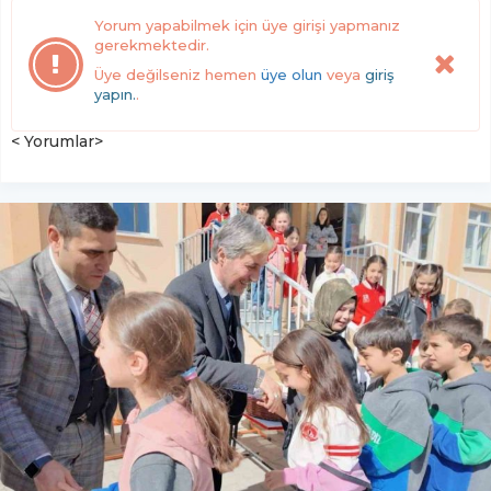
Yorum yapabilmek için üye girişi yapmanız
gerekmektedir.
Üye değilseniz hemen
üye olun
veya
giriş
yapın.
.
< Yorumlar>