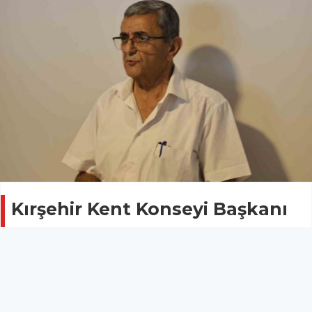
Kırşehir Kent Konseyi Başkanı
Göçen: "Madene değil,
yönteme karşıyız"
KIRŞEHİR
30 Temmuz 2025 - 16:49
12