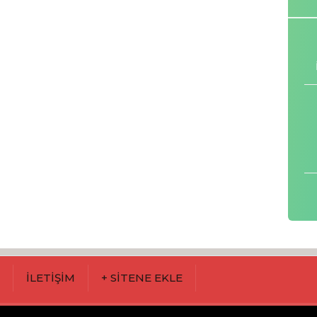
M
İLETİŞİM
+ SİTENE EKLE