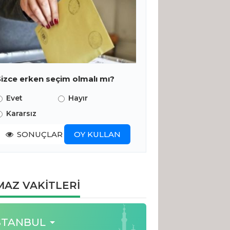
Sizce erken seçim olmalı mı?
Evet
Hayır
Kararsız
SONUÇLAR
OY KULLAN
AZ VAKİTLERİ
STANBUL