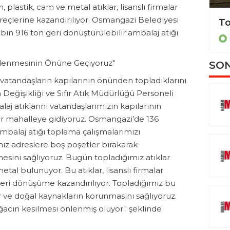
 plastik, cam ve metal atıklar, lisanslı firmalar
reçlerine kazandırılıyor. Osmangazi Belediyesi
Batman’da şimşekler geceyi aydınlattı
 bin 916 ton geri dönüştürülebilir ambalaj atığı
ÇEVRE
irlenmesinin Önüne Geçiyoruz"
SON
ı vatandaşların kapılarının önünden topladıklarını
Değişikliği ve Sıfır Atık Müdürlüğü Personeli
j atıklarını vatandaşlarımızın kapılarının
ir mahalleye gidiyoruz. Osmangazi’de 136
balaj atığı toplama çalışmalarımızı
mız adreslere boş poşetler bırakarak
mesini sağlıyoruz. Bugün topladığımız atıklar
etal bulunuyor. Bu atıklar, lisanslı firmalar
k geri dönüşüme kazandırılıyor. Topladığımız bu
or ve doğal kaynakların korunmasını sağlıyoruz.
ğacın kesilmesi önlenmiş oluyor." şeklinde