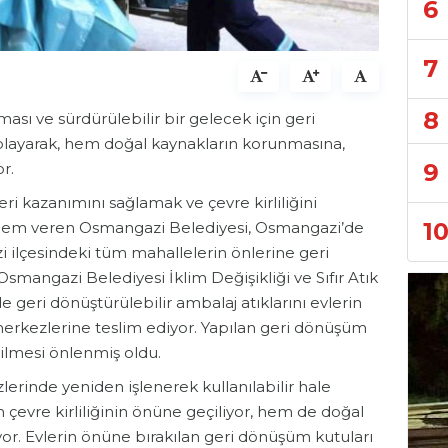
6
7
8
sı ve sürdürülebilir bir gelecek için geri
toplayarak, hem doğal kaynakların korunmasına,
9
r.
eri kazanımını sağlamak ve çevre kirliliğini
1
nem veren Osmangazi Belediyesi, Osmangazi’de
azi ilçesindeki tüm mahallelerin önlerine geri
smangazi Belediyesi İklim Değişikliği ve Sıfır Atık
 geri dönüştürülebilir ambalaj atıklarını evlerin
erkezlerine teslim ediyor. Yapılan geri dönüşüm
silmesi önlenmiş oldu.
erinde yeniden işlenerek kullanılabilir hale
m çevre kirliliğinin önüne geçiliyor, hem de doğal
or. Evlerin önüne bırakılan geri dönüşüm kutuları