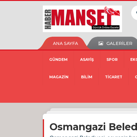
ANA SAYFA
GALERİLER
GÜNDEM
ASAYİŞ
SPOR
EK
MAGAZİN
BİLİM
TİCARET
Osmangazi Beledi