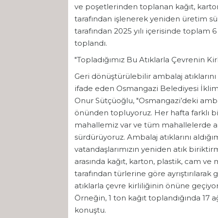
ve poşetlerinden toplanan kağıt, karton,
tarafından işlenerek yeniden üretim sü
tarafından 2025 yılı içerisinde toplam 6
toplandı.
"Topladığımız Bu Atıklarla Çevrenin K
Geri dönüştürülebilir ambalaj atıkların
ifade eden Osmangazi Belediyesi İklim 
Onur Sütçüoğlu, "Osmangazi’deki ambala
önünden topluyoruz. Her hafta farklı b
mahallemiz var ve tüm mahallelerde am
sürdürüyoruz. Ambalaj atıklarını aldığı
vatandaşlarımızın yeniden atık biriktir
arasında kağıt, karton, plastik, cam ve m
tarafından türlerine göre ayrıştırılara
atıklarla çevre kirliliğinin önüne geçiy
Örneğin, 1 ton kağıt toplandığında 17 a
konuştu.