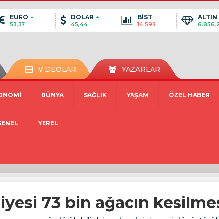
EURO
DOLAR
BİST
ALTIN
53,37
45,44
14.598
6.856,
VİDEOLAR
YAZARLAR
ONOMİ
DÜNYA
SAĞLIK
YAŞAM
ÖZEL HABER
GENEL
YEREL
yesi 73 bin ağacın kesilmes