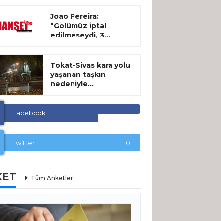
Joao Pereira:
"Golümüz iptal
edilmeseydi, 3...
Tokat-Sivas kara yolu
yaşanan taşkın
nedeniyle...
Facebook
Twitter
0
KET
Tüm Anketler