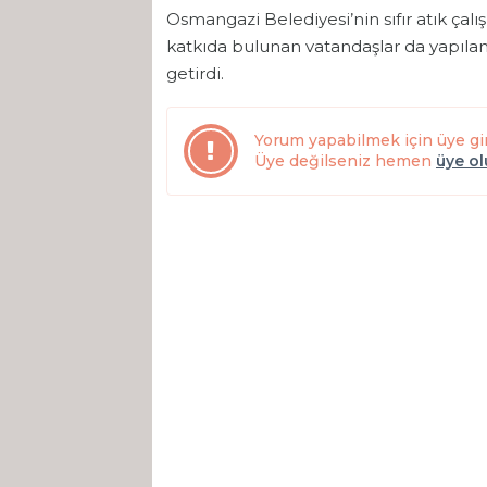
Osmangazi Belediyesi’nin sıfır atık çalı
katkıda bulunan vatandaşlar da yapılan
getirdi.
Yorum yapabilmek için üye gi
Üye değilseniz hemen
üye o