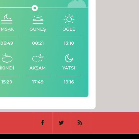
İMSAK
GÜNEŞ
ÖĞLE
06:49
08:21
13:10
İKİNDİ
AKŞAM
YATSI
15:29
17:49
19:16