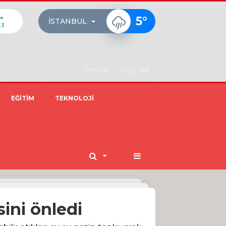
5
°
İSTANBUL
23
ÜYE OL
GİRİŞ YAP
EĞİTİM
TEKNOLOJİ
ini önledi