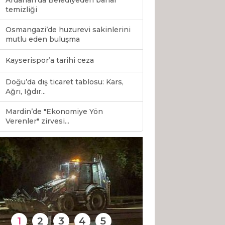
Ardahan’da Belediyeden bahar
temizliği
Osmangazi’de huzurevi sakinlerini
mutlu eden buluşma
Kayserispor’a tarihi ceza
Doğu’da dış ticaret tablosu: Kars,
Ağrı, Iğdır...
Mardin’de "Ekonomiye Yön
0
Verenler" zirvesi...
1
2
3
4
5