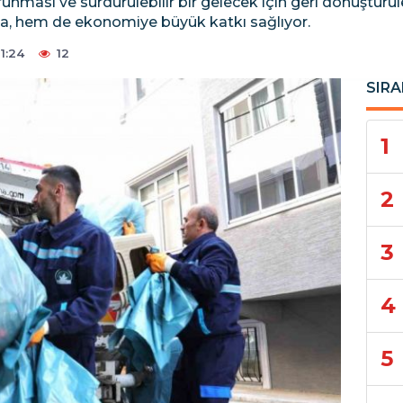
ması ve sürdürülebilir bir gelecek için geri dönüştürüleb
, hem de ekonomiye büyük katkı sağlıyor.
1:24
12
SIRA
1
2
3
4
5