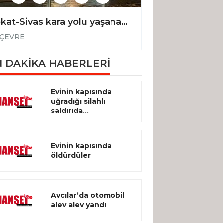
Tokat-Sivas kara yolu yaşanan taşkın nedeniyle kısa süreli trafiğe kapandı
ÇEVRE
ÇEVRE
 DAKİKA HABERLERİ
Evinin kapısında
uğradığı silahlı
saldırıda...
Evinin kapısında
öldürdüler
Avcılar’da otomobil
alev alev yandı