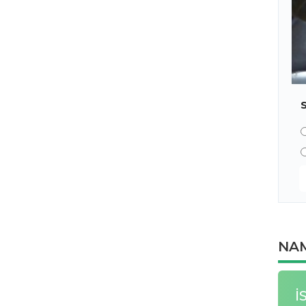
NAM
İ