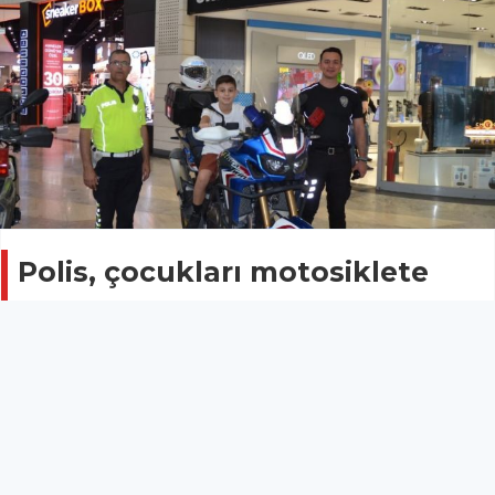
Polis, çocukları motosiklete
bindirip çeşitli hediyeler dağıttı
MERSİN
02 Mayıs 2026 - 15:59
15
Mersin’in Tarsus ilçesinde 2-8 Mayıs tarihleri arasında
kutlanacak Karayolu Trafik Haftası kapsamında