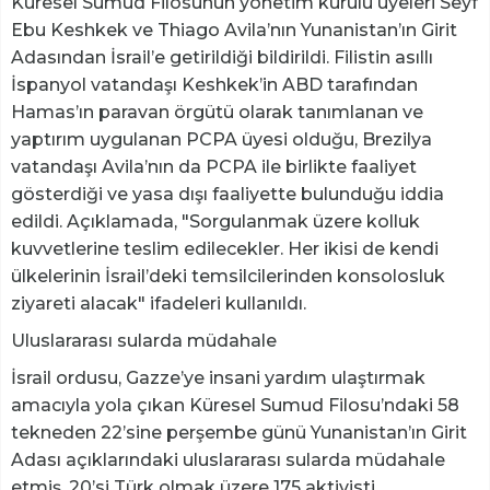
Küresel Sumud Filosunun yönetim kurulu üyeleri Seyf
Ebu Keshkek ve Thiago Avila’nın Yunanistan’ın Girit
Adasından İsrail’e getirildiği bildirildi. Filistin asıllı
İspanyol vatandaşı Keshkek’in ABD tarafından
Hamas’ın paravan örgütü olarak tanımlanan ve
yaptırım uygulanan PCPA üyesi olduğu, Brezilya
vatandaşı Avila’nın da PCPA ile birlikte faaliyet
gösterdiği ve yasa dışı faaliyette bulunduğu iddia
edildi. Açıklamada, "Sorgulanmak üzere kolluk
kuvvetlerine teslim edilecekler. Her ikisi de kendi
ülkelerinin İsrail’deki temsilcilerinden konsolosluk
ziyareti alacak" ifadeleri kullanıldı.
Uluslararası sularda müdahale
İsrail ordusu, Gazze’ye insani yardım ulaştırmak
amacıyla yola çıkan Küresel Sumud Filosu’ndaki 58
tekneden 22’sine perşembe günü Yunanistan’ın Girit
Adası açıklarındaki uluslararası sularda müdahale
etmiş, 20’si Türk olmak üzere 175 aktivisti