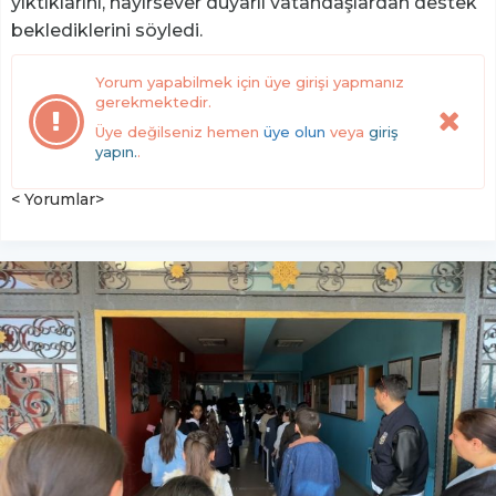
yıktıklarını, hayırsever duyarlı vatandaşlardan destek
beklediklerini söyledi.
Yorum yapabilmek için üye girişi yapmanız
gerekmektedir.
Üye değilseniz hemen
üye olun
veya
giriş
yapın.
.
< Yorumlar>