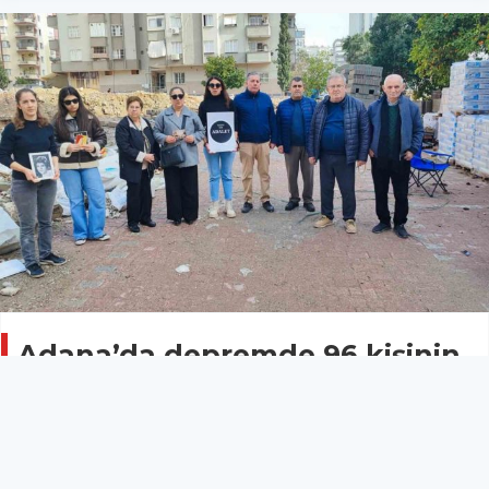
Adana’da depremde 96 kişinin
hayatını kaybettiği apartmanın
yerinde gözyaşlarına
boğuldular