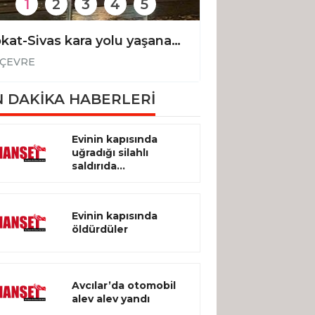
1
2
3
4
5
Tokat-Sivas kara yolu yaşanan taşkın nedeniyle kısa süreli trafiğe kapandı
ÇEVRE
ÇEVRE
 DAKİKA HABERLERİ
Evinin kapısında
uğradığı silahlı
saldırıda...
Evinin kapısında
öldürdüler
Avcılar’da otomobil
alev alev yandı