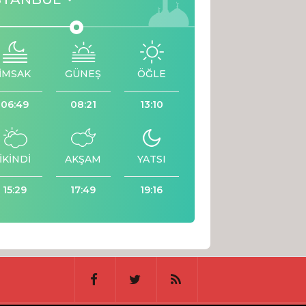
İMSAK
GÜNEŞ
ÖĞLE
06:49
08:21
13:10
İKİNDİ
AKŞAM
YATSI
15:29
17:49
19:16