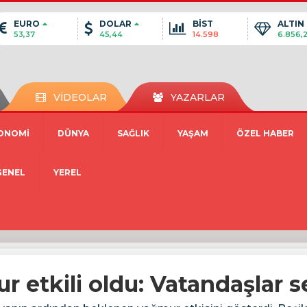
EURO
DOLAR
BİST
ALTIN
53,37
45,44
14.598
6.856,
VİDEOLAR
YAZARLAR
ONOMİ
DÜNYA
SAĞLIK
YAŞAM
ÖZEL HABER
GENEL
YEREL
r etkili oldu: Vatandaşlar s