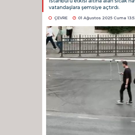
İstanbul’u etkisi altına alan sıcak 
vatandaşlara şemsiye açtırdı.
ÇEVRE
01 Ağustos 2025 Cuma 13:5