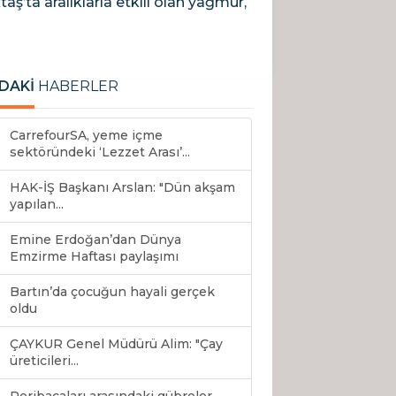
aş’ta aralıklarla etkili olan yağmur,
DAKİ
HABERLER
CarrefourSA, yeme içme
sektöründeki ‘Lezzet Arası’...
HAK-İŞ Başkanı Arslan: "Dün akşam
yapılan...
Emine Erdoğan’dan Dünya
Emzirme Haftası paylaşımı
Bartın’da çocuğun hayali gerçek
oldu
ÇAYKUR Genel Müdürü Alim: "Çay
üreticileri...