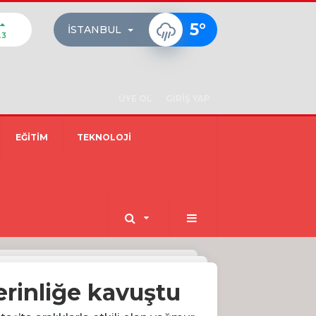
5
°
İSTANBUL
23
ÜYE OL
GİRİŞ YAP
EĞİTİM
TEKNOLOJİ
erinliğe kavuştu