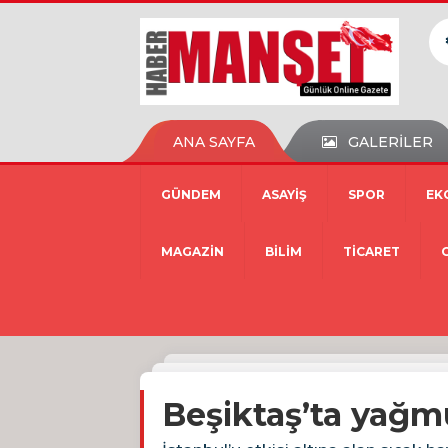
ANA SAYFA
GALERİLER
GÜNDEM
ASAYİŞ
SPOR
EK
MAGAZİN
BİLİM
TİCARET
Beşiktaş’ta yağmu