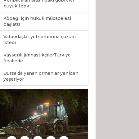
Peribacaları arasındaki gübreler
büyük tepki...
Köpeği için hukuk mücadelesi
başlattı
Vatandaşlar yol sorununa çözüm
istedi
Kayserili jimnastikçilerTürkiye
finalinde
Bursa’da yanan ormanlar yeniden
0
yeşeriyor