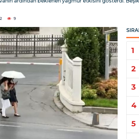
havanın ardından beklenen yağmur etkisini gösterdi. Beşikt
2
9
SIRA
1
2
3
4
5