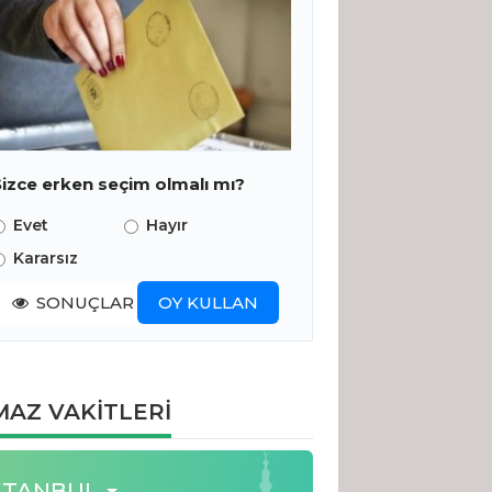
Sizce erken seçim olmalı mı?
Evet
Hayır
Kararsız
SONUÇLAR
OY KULLAN
AZ VAKİTLERİ
STANBUL