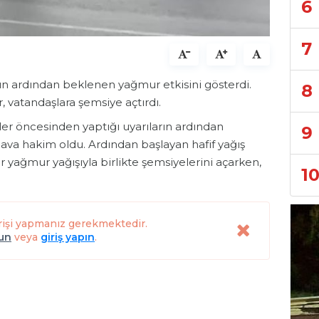
6
7
anın ardından beklenen yağmur etkisini gösterdi.
8
r, vatandaşlara şemsiye açtırdı.
r öncesinden yaptığı uyarıların ardından
9
hava hakim oldu. Ardından başlayan hafif yağış
ar yağmur yağışıyla birlikte şemsiyelerini açarken,
1
rişi yapmanız gerekmektedir.
lun
veya
giriş yapın
.