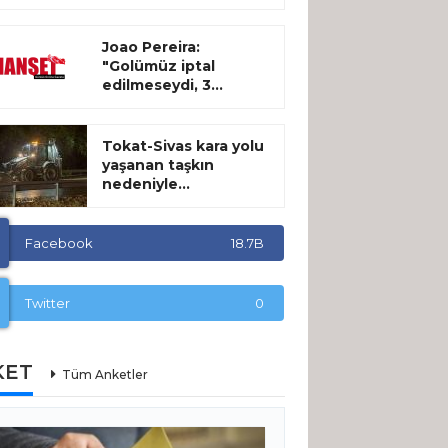
Joao Pereira:
"Golümüz iptal
edilmeseydi, 3...
Tokat-Sivas kara yolu
yaşanan taşkın
nedeniyle...
Facebook
18.7B
Twitter
0
KET
Tüm Anketler