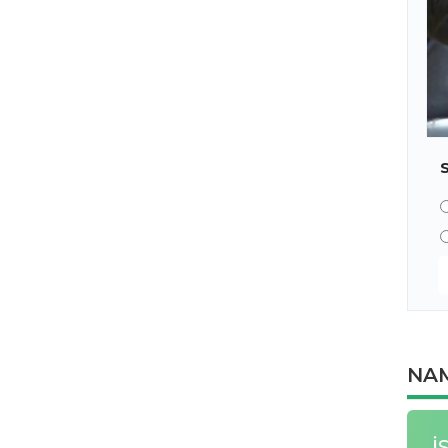
NAM
İ