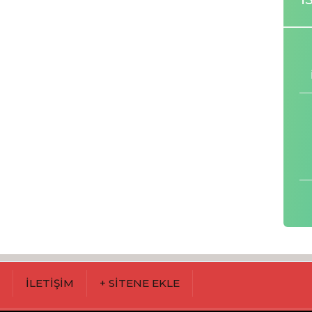
M
İLETİŞİM
+ SİTENE EKLE