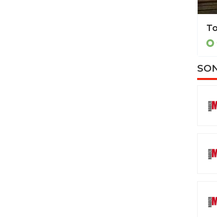
Batman’da şimşekler geceyi aydınlattı
ÇEVRE
SON